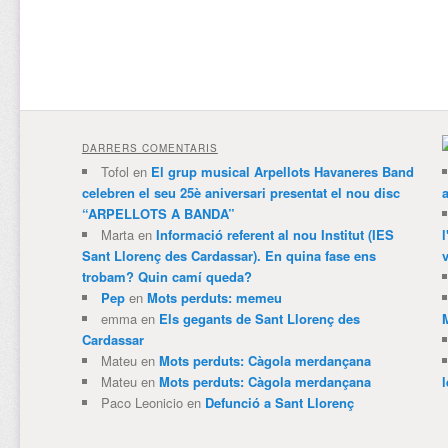
DARRERS COMENTARIS
Tofol
en
El grup musical Arpellots Havaneres Band
celebren el seu 25è aniversari presentat el nou disc
“ARPELLOTS A BANDA”
Marta
en
Informació referent al nou Institut (IES
Sant Llorenç des Cardassar). En quina fase ens
v
trobam? Quin camí queda?
Pep
en
Mots perduts: memeu
emma
en
Els gegants de Sant Llorenç des
Cardassar
Mateu
en
Mots perduts: Càgola merdançana
Mateu
en
Mots perduts: Càgola merdançana
Paco Leonicio
en
Defunció a Sant Llorenç