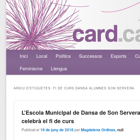
Menú principal
Inici
Aneu al contingut principal
Aneu al contingut secundari
Local
Política
Successos
Esports
Cu
Feminisme
Llengua
ARXIU D'ETIQUETES:
FI DE CURS DANSA ALUMNES SON SERVERA
L’Escola Municipal de Dansa de Son Server
celebrà el fi de curs
Publicat el
19 de juny de 2018
per
Magdalena Ordinas
, null