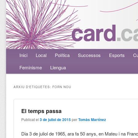
Menú principal
Inici
Aneu al contingut principal
Aneu al contingut secundari
Local
Política
Successos
Esports
Cu
Feminisme
Llengua
ARXIU D'ETIQUETES:
FORN NOU
El temps passa
Publicat el
3 de juliol de 2015
per
Tomàs Martínez
Dia 3 de juliol de 1965, ara fa 50 anys, en Mateu i na Franc