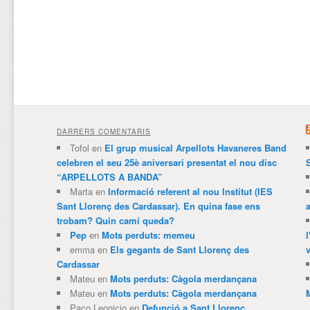
DARRERS COMENTARIS
Tofol
en
El grup musical Arpellots Havaneres Band
celebren el seu 25è aniversari presentat el nou disc
“ARPELLOTS A BANDA”
Marta
en
Informació referent al nou Institut (IES
Sant Llorenç des Cardassar). En quina fase ens
trobam? Quin camí queda?
Pep
en
Mots perduts: memeu
emma
en
Els gegants de Sant Llorenç des
v
Cardassar
Mateu
en
Mots perduts: Càgola merdançana
Mateu
en
Mots perduts: Càgola merdançana
Paco Leonicio
en
Defunció a Sant Llorenç