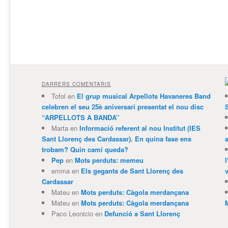
DARRERS COMENTARIS
Tofol
en
El grup musical Arpellots Havaneres Band
celebren el seu 25è aniversari presentat el nou disc
“ARPELLOTS A BANDA”
Marta
en
Informació referent al nou Institut (IES
Sant Llorenç des Cardassar). En quina fase ens
trobam? Quin camí queda?
Pep
en
Mots perduts: memeu
emma
en
Els gegants de Sant Llorenç des
v
Cardassar
Mateu
en
Mots perduts: Càgola merdançana
Mateu
en
Mots perduts: Càgola merdançana
Paco Leonicio
en
Defunció a Sant Llorenç