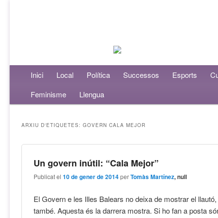
Menú principal
Inici
Aneu al contingut principal
Aneu al contingut secundari
Local
Política
Successos
Esports
Cu
Feminisme
Llengua
ARXIU D'ETIQUETES:
GOVERN CALA MEJOR
Un govern inútil: “Cala Mejor”
Publicat el
10 de gener de 2014
per
Tomàs Martínez
, null
El Govern e les Illes Balears no deixa de mostrar el llautó, d
també. Aquesta és la darrera mostra. Si ho fan a posta s