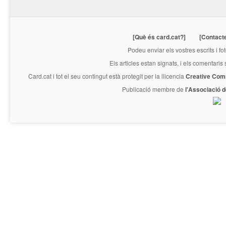
[Què és card.cat?]
[Contact
Podeu enviar els vostres escrits i fo
Els articles estan signats, i els comentaris
Card.cat
i tot el seu contingut està protegit per la llicencia
Creative Com
Publicació membre de
l'Associació 