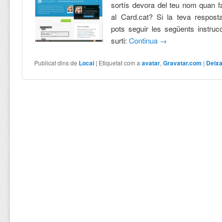
sortís devora del teu nom quan f
al Card.cat? Si la teva resposta
pots seguir les següents instruc
surti:
Continua
→
Publicat dins de
Local
|
Etiquetat com a
avatar
,
Gravatar.com
|
Deixa