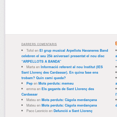
DARRERS COMENTARIS
Tofol
en
El grup musical Arpellots Havaneres Band
celebren el seu 25è aniversari presentat el nou disc
“ARPELLOTS A BANDA”
Marta
en
Informació referent al nou Institut (IES
Sant Llorenç des Cardassar). En quina fase ens
trobam? Quin camí queda?
Pep
en
Mots perduts: memeu
emma
en
Els gegants de Sant Llorenç des
Cardassar
l
Mateu
en
Mots perduts: Càgola merdançana
Mateu
en
Mots perduts: Càgola merdançana
Paco Leonicio
en
Defunció a Sant Llorenç