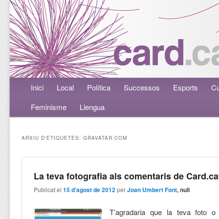
Menú principal
Inici
Aneu al contingut principal
Aneu al contingut secundari
Local
Política
Successos
Esports
Cu
Feminisme
Llengua
ARXIU D'ETIQUETES:
GRAVATAR.COM
La teva fotografia als comentaris de Card.ca
Publicat el
15 d'agost de 2012
per
Joan Umbert Font
, null
T’agradaria que la teva foto o