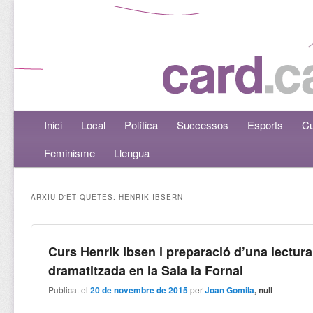
Menú principal
Inici
Aneu al contingut principal
Aneu al contingut secundari
Local
Política
Successos
Esports
Cu
Feminisme
Llengua
ARXIU D'ETIQUETES:
HENRIK IBSERN
Curs Henrik Ibsen i preparació d’una lectura
dramatitzada en la Sala la Fornal
Publicat el
20 de novembre de 2015
per
Joan Gomila
, null