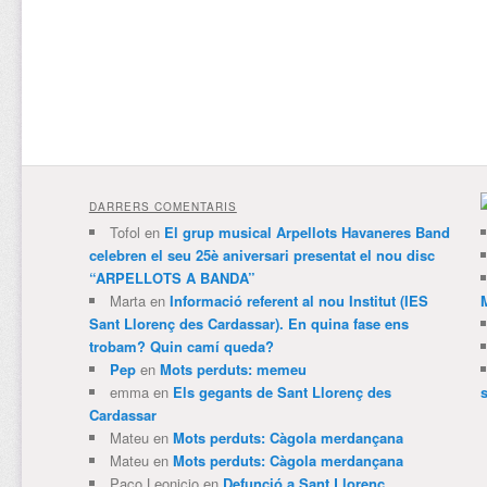
DARRERS COMENTARIS
Tofol
en
El grup musical Arpellots Havaneres Band
celebren el seu 25è aniversari presentat el nou disc
“ARPELLOTS A BANDA”
Marta
en
Informació referent al nou Institut (IES
Sant Llorenç des Cardassar). En quina fase ens
trobam? Quin camí queda?
Pep
en
Mots perduts: memeu
emma
en
Els gegants de Sant Llorenç des
Cardassar
Mateu
en
Mots perduts: Càgola merdançana
Mateu
en
Mots perduts: Càgola merdançana
Paco Leonicio
en
Defunció a Sant Llorenç