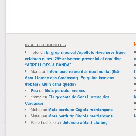
DARRERS COMENTARIS
Tofol
en
El grup musical Arpellots Havaneres Band
celebren el seu 25è aniversari presentat el nou disc
“ARPELLOTS A BANDA”
Marta
en
Informació referent al nou Institut (IES
Sant Llorenç des Cardassar). En quina fase ens
v
trobam? Quin camí queda?
Pep
en
Mots perduts: memeu
emma
en
Els gegants de Sant Llorenç des
Cardassar
Mateu
en
Mots perduts: Càgola merdançana
Mateu
en
Mots perduts: Càgola merdançana
Paco Leonicio
en
Defunció a Sant Llorenç