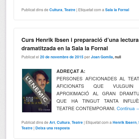
Publicat dins de
Cultura
,
Teatre
|
Etiquetat com a
Sala la Fornal
Curs Henrik Ibsen i preparació d’una lectura
dramatitzada en la Sala la Fornal
Publicat el
20 de novembre de 2015
per
Joan Gomila
, null
ADREÇAT A:
PERSONES AFICIONADES AL TEAT
AFICIONATS QUE VULGUI
APROXIMACIÓ AL GRAN DRAMT
QUE HA TINGUT TANTA INFLU
TEATRE CONTEMPORANI.
Continua
Publicat dins de
Art
,
Cultura
,
Teatre
|
Etiquetat com a
Henrik Ibsern
,
Teatre
|
Deixa una resposta