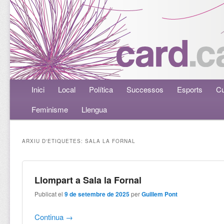
Menú principal
Inici
Aneu al contingut principal
Aneu al contingut secundari
Local
Política
Successos
Esports
Cu
Feminisme
Llengua
ARXIU D'ETIQUETES:
SALA LA FORNAL
Llompart a Sala la Fornal
Publicat el
9 de setembre de 2025
per
Guillem Pont
Continua
→