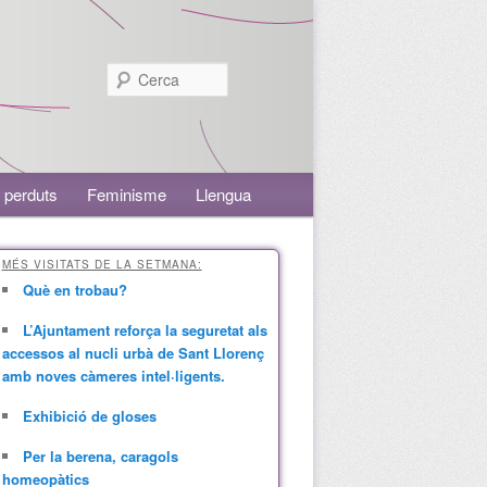
Cerca
 perduts
Feminisme
Llengua
MÉS VISITATS DE LA SETMANA:
Què en trobau?
L’Ajuntament reforça la seguretat als
accessos al nucli urbà de Sant Llorenç
amb noves càmeres intel·ligents.
Exhibició de gloses
Per la berena, caragols
homeopàtics