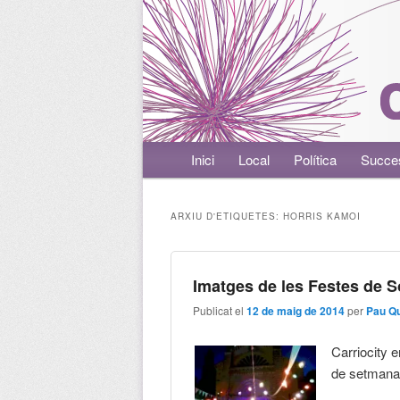
Menú principal
Inici
Aneu al contingut principal
Aneu al contingut secundari
Local
Política
Succe
ARXIU D'ETIQUETES:
HORRIS KAMOI
Imatges de les Festes de S
Publicat el
12 de maig de 2014
per
Pau Q
Carriocity 
de setmana 