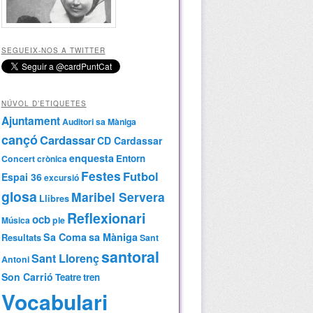
SEGUEIX-NOS A TWITTER
NÚVOL D’ETIQUETES
Ajuntament
Auditori sa Màniga
cançó
Cardassar
CD Cardassar
enquesta
Entorn
Concert
crònica
Festes
Futbol
Espai 36
excursió
glosa
Maribel Servera
Llibres
Reflexionari
ocb
Música
ple
Sa Coma
sa Màniga
Resultats
Sant
santoral
Sant Llorenç
Antoni
Son Carrió
Teatre
tren
Vocabulari