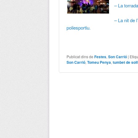
– La torrad
– La nit de
poliesportiu.
Publicat dins de
Festes
,
Son Carrió
|
Etiq
Son Carrió
,
Tomeu Penya
,
tumbet de sol