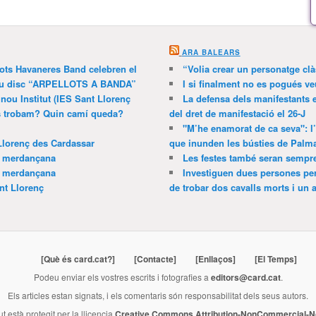
ARA BALEARS
lots Havaneres Band celebren el
“Volia crear un personatge clà
 nou disc “ARPELLOTS A BANDA”
I si finalment no es pogués ve
 nou Institut (IES Sant Llorenç
La defensa dels manifestants 
ns trobam? Quin camí queda?
del dret de manifestació el 26-J
"M’he enamorat de ca seva": l
Llorenç des Cardassar
que inunden les bústies de Palm
a merdançana
Les festes també seran sempr
a merdançana
Investiguen dues persones pe
nt Llorenç
de trobar dos cavalls morts i un al
[Què és card.cat?]
[Contacte]
[Enllaços]
[El Temps]
Podeu enviar els vostres escrits i fotografies a
editors@card.cat
.
Els articles estan signats, i els comentaris són responsabilitat dels seus autors.
ut està protegit per la llicencia
Creative Commons Attribution-NonCommercial-No