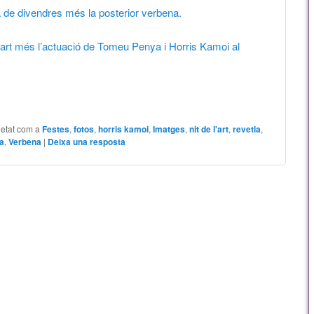
a de divendres més la posterior verbena.
 l’art més l’actuació de Tomeu Penya i Horris Kamoi al
uetat com a
Festes
,
fotos
,
horris kamoi
,
Imatges
,
nit de l'art
,
revetla
,
fa
,
Verbena
|
Deixa una resposta