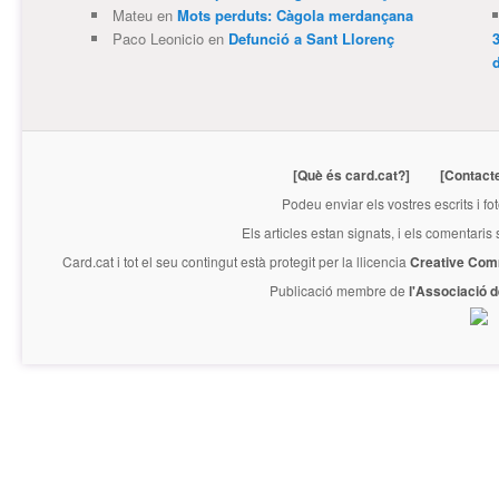
Mateu
en
Mots perduts: Càgola merdançana
Paco Leonicio
en
Defunció a Sant Llorenç
3
[Què és card.cat?]
[Contact
Podeu enviar els vostres escrits i fo
Els articles estan signats, i els comentaris
Card.cat
i tot el seu contingut està protegit per la llicencia
Creative Com
Publicació membre de
l'Associació 