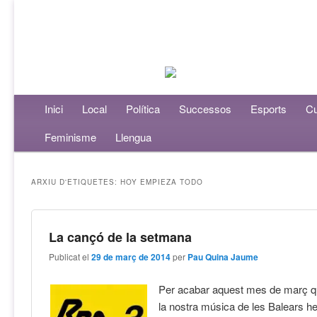
Menú principal
Inici
Aneu al contingut principal
Aneu al contingut secundari
Local
Política
Successos
Esports
Cu
Feminisme
Llengua
ARXIU D'ETIQUETES:
HOY EMPIEZA TODO
La cançó de la setmana
Publicat el
29 de març de 2014
per
Pau Quina Jaume
Per acabar aquest mes de març q
la nostra música de les Balears he