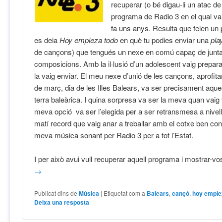
recuperar (o bé digau-li un atac de
programa de Radio 3 en el qual vai
fa uns anys. Resulta que feien u
es deia
Hoy empieza todo
en què tu podies enviar una
play
de cançons) que tengués un nexe en comú capaç de juntar
composicions. Amb la il·lusió d’un adolescent vaig preparar
la vaig enviar. El meu nexe d’unió de les cançons, aprofita
de març, dia de les Illes Balears, va ser precisament aques
terra baleàrica. I quina sorpresa va ser la meva quan vaig
meva opció va ser l’elegida per a ser retransmesa a nivell 
matí record que vaig anar a treballar amb el cotxe ben co
meva música sonant per Radio 3 per a tot l’Estat.
I per això avui vull recuperar aquell programa i mostrar-
→
Publicat dins de
Música
|
Etiquetat com a
Balears
,
cançó
,
hoy empie
Deixa una resposta