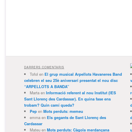
DARRERS COMENTARIS
Tofol
en
El grup musical Arpellots Havaneres Band
celebren el seu 25è aniversari presentat el nou disc
v
“ARPELLOTS A BANDA”
Marta
en
Informació referent al nou Institut (IES
Sant Llorenç des Cardassar). En quina fase ens
trobam? Quin camí queda?
Pep
en
Mots perduts: memeu
emma
en
Els gegants de Sant Llorenç des
Cardassar
Mateu
en
Mots perduts: Càgola merdançana