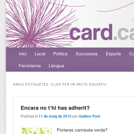
Menú principal
Inici
Aneu al contingut principal
Aneu al contingut secundari
Local
Política
Successos
Esports
Cu
Feminisme
Llengua
ARXIU D'ETIQUETES:
ILLES PER UN PACTE EDUCATIU
Encara no t’hi has adherit?
Publicat el
11 de maig de 2015
per
Guillem Pont
Portares camiseta verda?