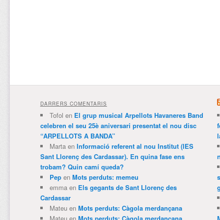
DARRERS COMENTARIS
Tofol
en
El grup musical Arpellots Havaneres Band
celebren el seu 25è aniversari presentat el nou disc
“ARPELLOTS A BANDA”
Marta
en
Informació referent al nou Institut (IES
Sant Llorenç des Cardassar). En quina fase ens
trobam? Quin camí queda?
Pep
en
Mots perduts: memeu
emma
en
Els gegants de Sant Llorenç des
Cardassar
Mateu
en
Mots perduts: Càgola merdançana
Mateu
en
Mots perduts: Càgola merdançana