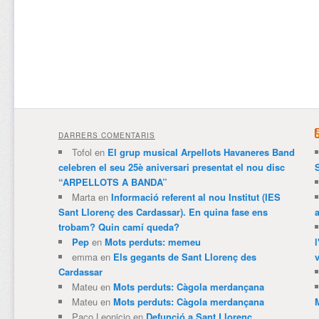
DARRERS COMENTARIS
Tofol
en
El grup musical Arpellots Havaneres Band
celebren el seu 25è aniversari presentat el nou disc
“ARPELLOTS A BANDA”
Marta
en
Informació referent al nou Institut (IES
Sant Llorenç des Cardassar). En quina fase ens
trobam? Quin camí queda?
Pep
en
Mots perduts: memeu
emma
en
Els gegants de Sant Llorenç des
v
Cardassar
Mateu
en
Mots perduts: Càgola merdançana
Mateu
en
Mots perduts: Càgola merdançana
Paco Leonicio
en
Defunció a Sant Llorenç