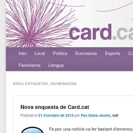
Menú principal
Inici
Aneu al contingut principal
Aneu al contingut secundari
Local
Política
Successos
Esports
Cu
Feminisme
Llengua
ARXIU D'ETIQUETES:
INCINERADORA
Nova enquesta de Card.cat
Publicat el
21 d'octubre de 2012
per
Pau Quina Jaume
, null
Fa poc una notícia va fer bastant d’enrenou: 