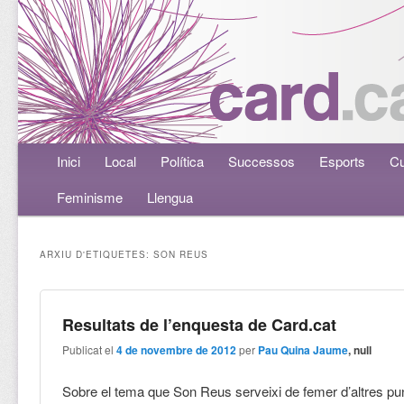
Menú principal
Inici
Aneu al contingut principal
Aneu al contingut secundari
Local
Política
Successos
Esports
Cu
Feminisme
Llengua
ARXIU D'ETIQUETES:
SON REUS
Resultats de l’enquesta de Card.cat
Publicat el
4 de novembre de 2012
per
Pau Quina Jaume
, null
Sobre el tema que Son Reus serveixi de femer d’altres pu