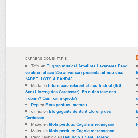
DARRERS COMENTARIS
Tofol
en
El grup musical Arpellots Havaneres Band
celebren el seu 25è aniversari presentat el nou disc
“ARPELLOTS A BANDA”
Marta
en
Informació referent al nou Institut (IES
Sant Llorenç des Cardassar). En quina fase ens
trobam? Quin camí queda?
Pep
en
Mots perduts: memeu
emma
en
Els gegants de Sant Llorenç des
Cardassar
Mateu
en
Mots perduts: Càgola merdançana
Mateu
en
Mots perduts: Càgola merdançana
Paco Leonicio
en
Defunció a Sant Llorenç