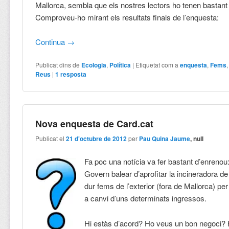
Mallorca, sembla que els nostres lectors ho tenen bastant 
Comproveu-ho mirant els resultats finals de l’enquesta:
Continua
→
Publicat dins de
Ecologia
,
Política
|
Etiquetat com a
enquesta
,
Fems
Reus
|
1
resposta
Nova enquesta de Card.cat
Publicat el
21 d'octubre de 2012
per
Pau Quina Jaume
, null
Fa poc una notícia va fer bastant d’enrenou: 
Govern balear d’aprofitar la incineradora 
dur fems de l’exterior (fora de Mallorca) pe
a canvi d’uns determinats ingressos.
Hi estàs d’acord? Ho veus un bon negoci?