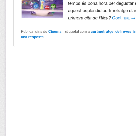
temps és bona hora per degustar e
aquest esplèndid curtmetratge d’a
primera cita de Riley?
Continua
→
Publicat dins de
Cinema
|
Etiquetat com a
curtmetratge
,
del revés
,
i
una resposta