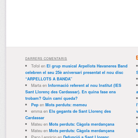
DARRERS COMENTARIS
Tofol
en
El grup musical Arpellots Havaneres Band
celebren el seu 25è aniversari presentat el nou disc
“ARPELLOTS A BANDA”
Marta
en
Informació referent al nou Institut (IES
Sant Llorenç des Cardassar). En quina fase ens
trobam? Quin camí queda?
Pep
en
Mots perduts: memeu
emma
en
Els gegants de Sant Llorenç des
v
Cardassar
Mateu
en
Mots perduts: Càgola merdançana
Mateu
en
Mots perduts: Càgola merdançana
Paco Leonicio
en
Defunció a Sant Llorenç