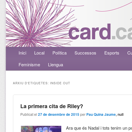
Menú principal
Inici
Aneu al contingut principal
Aneu al contingut secundari
Local
Política
Successos
Esports
Cu
Feminisme
Llengua
ARXIU D'ETIQUETES:
INSIDE OUT
La primera cita de Riley?
Publicat el
27 de desembre de 2015
per
Pau Quina Jaume
, null
Ara que és Nadal i tots tenim un 