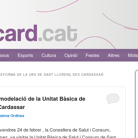
ssos
Esports
Cultura
Opinió
Festes
Altres
Mots
REFORMA DE LA UBS DE SANT LLORENÇ DES CARDASSAR
modelació de la Unitat Bàsica de
 Cardassar
alena Ordinas
ivendres 24 de febrer , la Consellera de Salut i Consum,
mez, va visitar la Unitat Bàsica de Salut i Consum de Sant