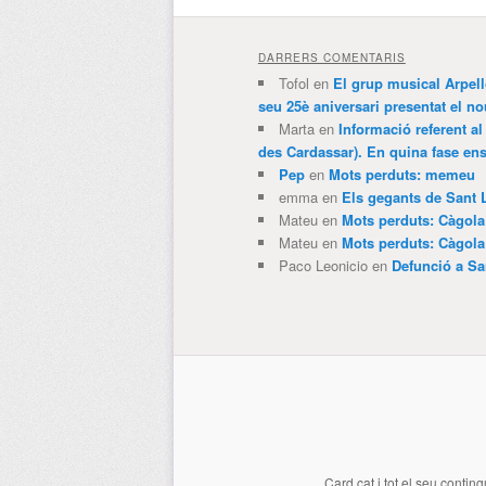
DARRERS COMENTARIS
Tofol
en
El grup musical Arpel
seu 25è aniversari presentat el
Marta
en
Informació referent al
des Cardassar). En quina fase e
Pep
en
Mots perduts: memeu
emma
en
Els gegants de Sant 
Mateu
en
Mots perduts: Càgol
Mateu
en
Mots perduts: Càgol
Paco Leonicio
en
Defunció a Sa
Card.cat
i tot el seu conting