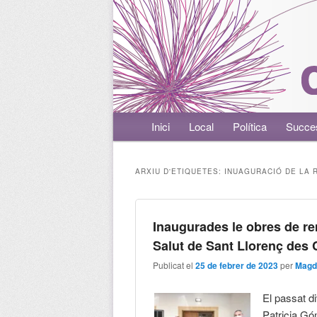
Menú principal
Inici
Aneu al contingut principal
Aneu al contingut secundari
Local
Política
Succe
ARXIU D'ETIQUETES:
INUAGURACIÓ DE LA 
Inaugurades le obres de re
Salut de Sant Llorenç des
Publicat el
25 de febrer de 2023
per
Magd
El passat d
Patricia Gó