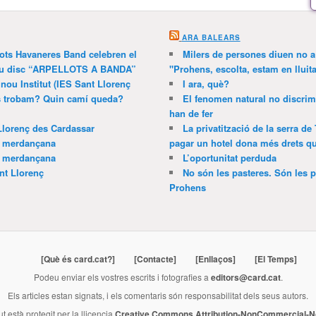
ARA BALEARS
lots Havaneres Band celebren el
Milers de persones diuen no a l
 nou disc “ARPELLOTS A BANDA”
"Prohens, escolta, estam en lluit
 nou Institut (IES Sant Llorenç
I ara, què?
ns trobam? Quin camí queda?
El fenomen natural no discrim
han de fer
Llorenç des Cardassar
La privatització de la serra de
a merdançana
pagar un hotel dona més drets que
a merdançana
L’oportunitat perduda
nt Llorenç
No són les pasteres. Són les p
Prohens
[Què és card.cat?]
[Contacte]
[Enllaços]
[El Temps]
Podeu enviar els vostres escrits i fotografies a
editors@card.cat
.
Els articles estan signats, i els comentaris són responsabilitat dels seus autors.
ut està protegit per la llicencia
Creative Commons Attribution-NonCommercial-No