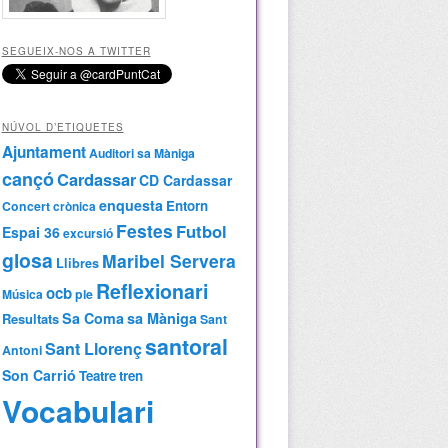
SEGUEIX-NOS A TWITTER
NÚVOL D’ETIQUETES
Ajuntament
Auditori sa Màniga
cançó
Cardassar
CD Cardassar
enquesta
Entorn
Concert
crònica
Festes
Futbol
Espai 36
excursió
glosa
Maribel Servera
Llibres
Reflexionari
ocb
Música
ple
Sa Coma
sa Màniga
Resultats
Sant
santoral
Sant Llorenç
Antoni
Son Carrió
Teatre
tren
Vocabulari