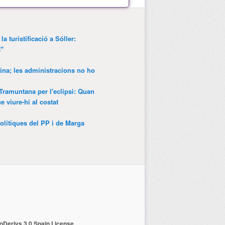
a turistificació a Sóller:
a"
ina; les administracions no ho
 Tramuntana per l'eclipsi: Quan
 viure-hi al costat
olítiques del PP i de Marga
Derivs 3.0 Spain License
.