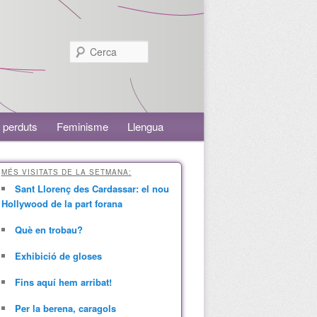
Cerca
 perduts
Feminisme
Llengua
MÉS VISITATS DE LA SETMANA:
Sant Llorenç des Cardassar: el nou
Hollywood de la part forana
Què en trobau?
Exhibició de gloses
Fins aquí hem arribat!
Per la berena, caragols