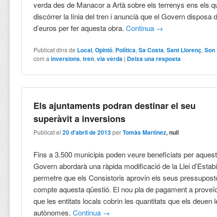
verda des de Manacor a Artà sobre els terrenys ens els qu
discórrer la línia del tren i anuncià que el Govern disposa 
d’euros per fer aquesta obra.
Continua
→
Publicat dins de
Local
,
Opinió
,
Política
,
Sa Costa
,
Sant Llorenç
,
Son 
com a
inversions
,
tren
,
via verda
|
Deixa una resposta
Els ajuntaments podran destinar el seu
superàvit a inversions
Publicat el
20 d'abril de 2013
per
Tomàs Martínez
, null
Fins a 3.500 municipis poden veure beneficiats per aques
Govern abordarà una ràpida modificació de la Llei d’Estabil
permetre que els Consistoris aprovin els seus pressuposto
compte aquesta qüestió. El nou pla de pagament a proveïd
que les entitats locals cobrin les quantitats que els deuen
autònomes.
Continua
→