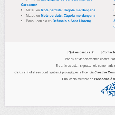
Cardassar
Mateu
en
Mots perduts: Càgola merdançana
Mateu
en
Mots perduts: Càgola merdançana
Paco Leonicio
en
Defunció a Sant Llorenç
3
[Què és card.cat?]
[Contact
Podeu enviar els vostres escrits i fo
Els articles estan signats, i els comentaris
Card.cat
i tot el seu contingut està protegit per la llicencia
Creative Com
Publicació membre de
l'Associació 