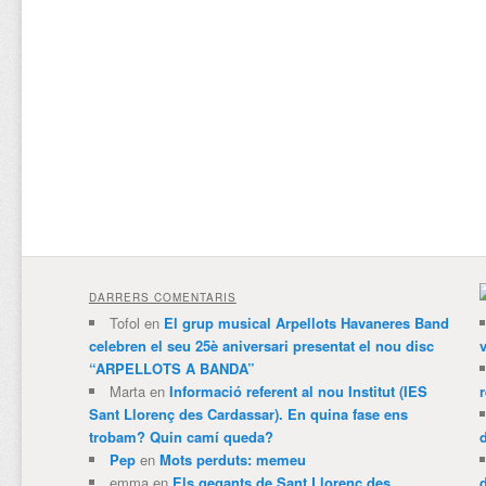
DARRERS COMENTARIS
Tofol
en
El grup musical Arpellots Havaneres Band
celebren el seu 25è aniversari presentat el nou disc
v
“ARPELLOTS A BANDA”
Marta
en
Informació referent al nou Institut (IES
Sant Llorenç des Cardassar). En quina fase ens
trobam? Quin camí queda?
Pep
en
Mots perduts: memeu
emma
en
Els gegants de Sant Llorenç des