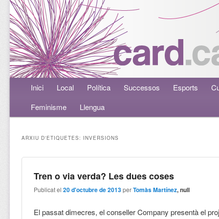
Menú principal
Inici
Aneu al contingut principal
Aneu al contingut secundari
Local
Política
Successos
Esports
Cu
Feminisme
Llengua
ARXIU D'ETIQUETES:
INVERSIONS
Tren o via verda? Les dues coses
Publicat el
20 d'octubre de 2013
per
Tomàs Martínez
, null
El passat dimecres, el conseller Company presentà el proj