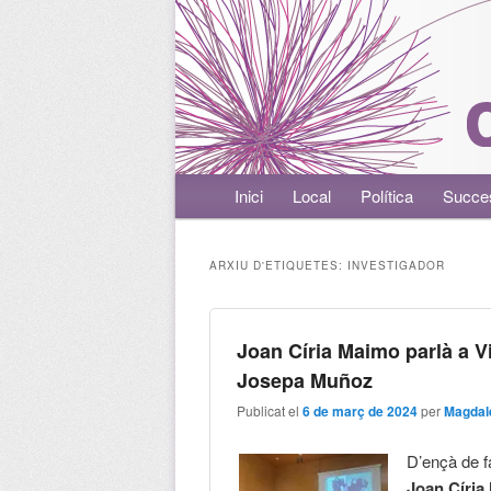
Menú principal
Inici
Aneu al contingut principal
Aneu al contingut secundari
Local
Política
Succe
ARXIU D'ETIQUETES:
INVESTIGADOR
Joan Círia Maimo parlà a V
Josepa Muñoz
Publicat el
6 de març de 2024
per
Magdal
D’ençà de fa
Joan Círia