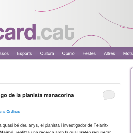
ssos
Esports
Cultura
Opinió
Festes
Altres
Mots
igo de la pianista manacorina
ena Ordinas
 quasi bé deu anys, el pianista i investigador de Felanitx
 Maimó
, realitza una recerca amb la qual pretén recuperar