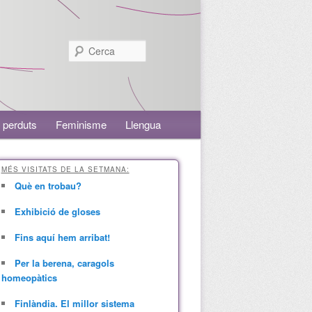
Cerca
 perduts
Feminisme
Llengua
MÉS VISITATS DE LA SETMANA:
Què en trobau?
Exhibició de gloses
Fins aquí hem arribat!
Per la berena, caragols
homeopàtics
Finlàndia. El millor sistema