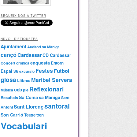
SEGUEIX-NOS A TWITTER
NÚVOL D’ETIQUETES
Ajuntament
Auditori sa Màniga
cançó
Cardassar
CD Cardassar
enquesta
Entorn
Concert
crònica
Festes
Futbol
Espai 36
excursió
glosa
Maribel Servera
Llibres
Reflexionari
ocb
Música
ple
Sa Coma
sa Màniga
Resultats
Sant
santoral
Sant Llorenç
Antoni
Son Carrió
Teatre
tren
Vocabulari