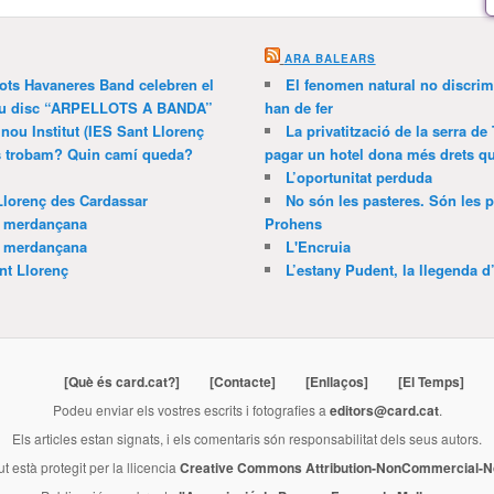
ARA BALEARS
lots Havaneres Band celebren el
El fenomen natural no discrim
 nou disc “ARPELLOTS A BANDA”
han de fer
 nou Institut (IES Sant Llorenç
La privatització de la serra de
ns trobam? Quin camí queda?
pagar un hotel dona més drets que
L’oportunitat perduda
Llorenç des Cardassar
No són les pasteres. Són les p
a merdançana
Prohens
a merdançana
L'Encruia
nt Llorenç
L’estany Pudent, la llegenda d
[Què és card.cat?]
[Contacte]
[Enllaços]
[El Temps]
Podeu enviar els vostres escrits i fotografies a
editors@card.cat
.
Els articles estan signats, i els comentaris són responsabilitat dels seus autors.
ut està protegit per la llicencia
Creative Commons Attribution-NonCommercial-No