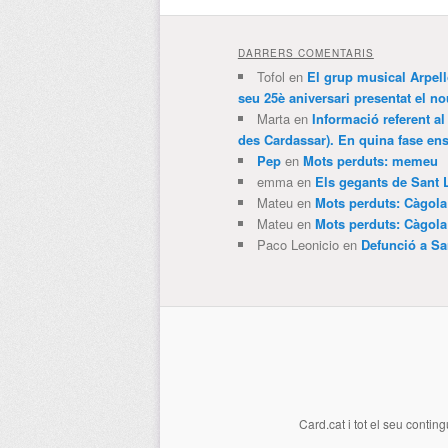
DARRERS COMENTARIS
Tofol
en
El grup musical Arpel
seu 25è aniversari presentat el
Marta
en
Informació referent al
des Cardassar). En quina fase e
Pep
en
Mots perduts: memeu
emma
en
Els gegants de Sant 
Mateu
en
Mots perduts: Càgol
Mateu
en
Mots perduts: Càgol
Paco Leonicio
en
Defunció a Sa
Card.cat
i tot el seu conting