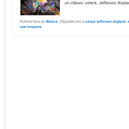
un clàssic veterà: Jefferson Airpl
Publicat dins de
Música
|
Etiquetat com a
cançó
,
jefferson airplane
,
una resposta