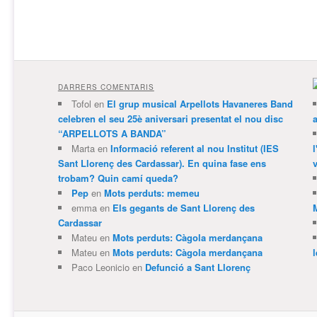
DARRERS COMENTARIS
Tofol
en
El grup musical Arpellots Havaneres Band
celebren el seu 25è aniversari presentat el nou disc
“ARPELLOTS A BANDA”
Marta
en
Informació referent al nou Institut (IES
Sant Llorenç des Cardassar). En quina fase ens
v
trobam? Quin camí queda?
Pep
en
Mots perduts: memeu
emma
en
Els gegants de Sant Llorenç des
Cardassar
Mateu
en
Mots perduts: Càgola merdançana
Mateu
en
Mots perduts: Càgola merdançana
Paco Leonicio
en
Defunció a Sant Llorenç