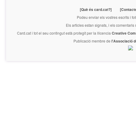
[Què és card.cat?]
[Contact
Podeu enviar els vostres escrits i fo
Els articles estan signats, i els comentaris
Card.cat
i tot el seu contingut està protegit per la llicencia
Creative Com
Publicació membre de
l'Associació 