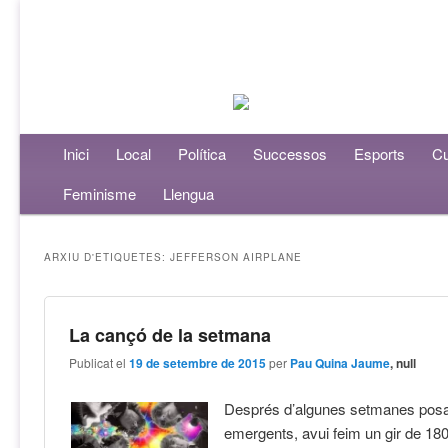
Menú principal
Inici
Aneu al contingut principal
Aneu al contingut secundari
Local
Política
Successos
Esports
Cu
Feminisme
Llengua
ARXIU D'ETIQUETES:
JEFFERSON AIRPLANE
La cançó de la setmana
Publicat el
19 de setembre de 2015
per
Pau Quina Jaume
, null
Després d’algunes setmanes posan
emergents, avui feim un gir de 18