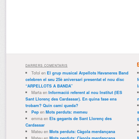
DARRERS COMENTARIS
Tofol
en
El grup musical Arpellots Havaneres Band
celebren el seu 25è aniversari presentat el nou disc
“ARPELLOTS A BANDA”
Marta
en
Informació referent al nou Institut (IES
Sant Llorenç des Cardassar). En quina fase ens
trobam? Quin camí queda?
Pep
en
Mots perduts: memeu
emma
en
Els gegants de Sant Llorenç des
Cardassar
Mateu
en
Mots perduts: Càgola merdançana
Mateu
en
Mots perduts: Càgola merdançana