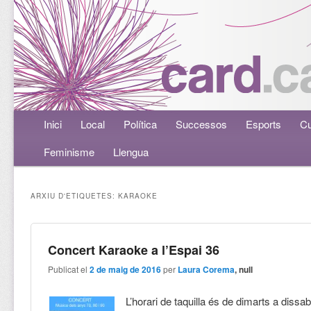
Menú principal
Inici
Aneu al contingut principal
Aneu al contingut secundari
Local
Política
Successos
Esports
Cu
Feminisme
Llengua
ARXIU D'ETIQUETES:
KARAOKE
Concert Karaoke a l’Espai 36
Publicat el
2 de maig de 2016
per
Laura Corema
, null
L’horari de taquilla és de dimarts a dissa