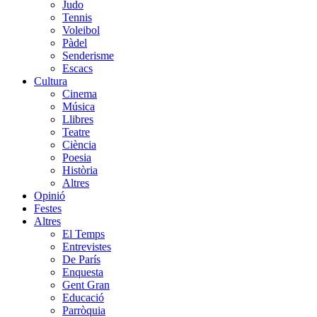
Judo
Tennis
Voleibol
Pàdel
Senderisme
Escacs
Cultura
Cinema
Música
Llibres
Teatre
Ciència
Poesia
Història
Altres
Opinió
Festes
Altres
El Temps
Entrevistes
De París
Enquesta
Gent Gran
Educació
Parròquia