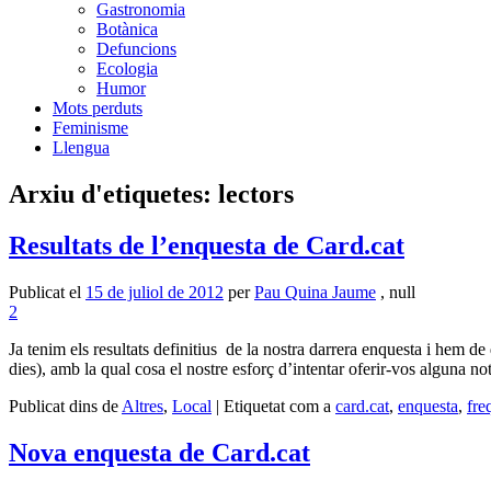
Gastronomia
Botànica
Defuncions
Ecologia
Humor
Mots perduts
Feminisme
Llengua
Arxiu d'etiquetes:
lectors
Resultats de l’enquesta de Card.cat
Publicat el
15 de juliol de 2012
per
Pau Quina Jaume
, null
2
Ja tenim els resultats definitius de la nostra darrera enquesta i hem d
dies), amb la qual cosa el nostre esforç d’intentar oferir-vos alguna n
Publicat dins de
Altres
,
Local
|
Etiquetat com a
card.cat
,
enquesta
,
fre
Nova enquesta de Card.cat