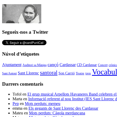
Segueix-nos a Twitter
Núvol d’etiquetes
cançó
Cardassar
Ajuntament
CD Cardassar
Auditori sa Màniga
Concert
crònic
Vocabul
santoral
Sant Llorenç
Son Carrió
Teatre
tren
Sant Antoni
Darrers comentaris
Tofol
en
El grup musical Arpellots Havaneres Band celebren
Marta
en
Informació referent al nou Institut (IES Sant Llorenç
Pep
en
Mots perduts: memeu
emma
en
Els gegants de Sant Llorenç des Cardassar
Mateu
en
Mots perduts: Càgola merdançana