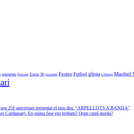
glosa
Festes
Maribel 
Futbol
enquesta
Espai 36
Entorn
a
excursió
Llibres
ari
 el seu 25è aniversari presentat el nou disc “ARPELLOTS A BANDA”
 des Cardassar). En quina fase ens trobam? Quin camí queda?