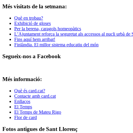
Més visitats de la setmana:
Què en trobau?
Exhibició de gloses
Per la berena, caragols homeopàtics
L’Ajuntament reforça la seguretat als accessos al nucli urbà de
Fins aquí hem arribat!
Finlàndia. El millor sistema educatiu del món
Segueix-nos a Facebook
Més informació:
Què és card.cat?
Contacte amb card.cat
Enllaços
El Temps
El Temps de Mateu Rigo
Flor de card
Fotos antigues de Sant Llorenç