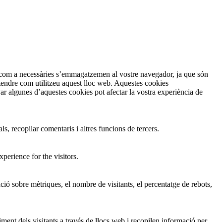
en com a necessàries s’emmagatzemen al vostre navegador, ja que són
ntendre com utilitzeu aquest lloc web. Aquestes cookies
 algunes d’aquestes cookies pot afectar la vostra experiència de
s, recopilar comentaris i altres funcions de tercers.
perience for the visitors.
ió sobre mètriques, el nombre de visitants, el percentatge de rebots,
ment dels visitants a través de llocs web i recopilen informació per