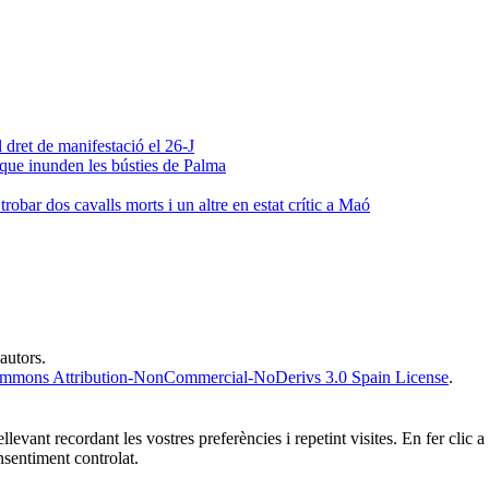
 dret de manifestació el 26-J
 que inunden les bústies de Palma
obar dos cavalls morts i un altre en estat crític a Maó
 autors.
ommons Attribution-NonCommercial-NoDerivs 3.0 Spain License
.
ellevant recordant les vostres preferències i repetint visites. En fer cl
sentiment controlat.