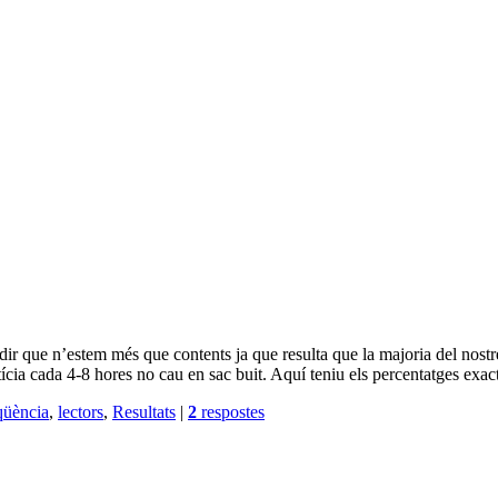
e dir que n’estem més que contents ja que resulta que la majoria del nos
otícia cada 4-8 hores no cau en sac buit. Aquí teniu els percentatges exac
qüència
,
lectors
,
Resultats
|
2
respostes