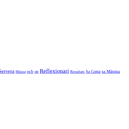
Reflexionari
Servera
ocb
Sa Coma
sa Màniga
Resultats
Música
ple