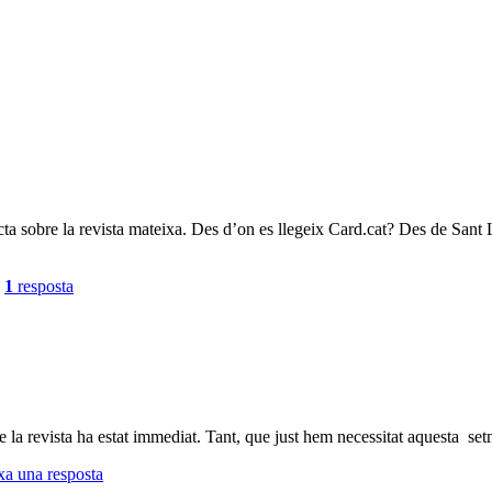
a sobre la revista mateixa. Des d’on es llegeix Card.cat? Des de Sant L
|
1
resposta
 la revista ha estat immediat. Tant, que just hem necessitat aquesta setm
xa una resposta