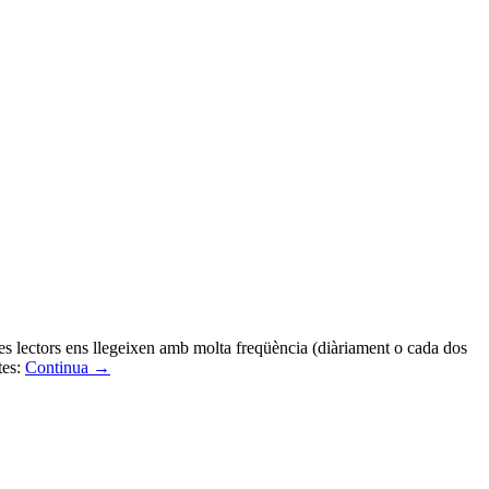
tres lectors ens llegeixen amb molta freqüència (diàriament o cada dos
tes:
Continua
→