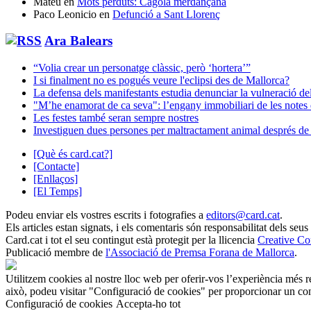
Mateu
en
Mots perduts: Càgola merdançana
Paco Leonicio
en
Defunció a Sant Llorenç
Ara Balears
“Volia crear un personatge clàssic, però ‘hortera’”
I si finalment no es pogués veure l'eclipsi des de Mallorca?
La defensa dels manifestants estudia denunciar la vulneració del
"M’he enamorat de ca seva": l’engany immobiliari de les notes
Les festes també seran sempre nostres
Investiguen dues persones per maltractament animal després de tr
[Què és card.cat?]
[Contacte]
[Enllaços]
[El Temps]
Podeu enviar els vostres escrits i fotografies a
editors@card.cat
.
Els articles estan signats, i els comentaris són responsabilitat dels seus
Card.cat
i tot el seu contingut està protegit per la llicencia
Creative C
Publicació membre de
l'Associació de Premsa Forana de Mallorca
.
Utilitzem cookies al nostre lloc web per oferir-vos l’experiència més r
això, podeu visitar "Configuració de cookies" per proporcionar un con
Configuració de cookies
Accepta-ho tot