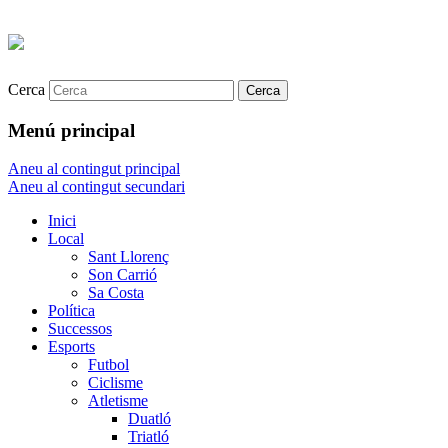
Cerca
Menú principal
Aneu al contingut principal
Aneu al contingut secundari
Inici
Local
Sant Llorenç
Son Carrió
Sa Costa
Política
Successos
Esports
Futbol
Ciclisme
Atletisme
Duatló
Triatló