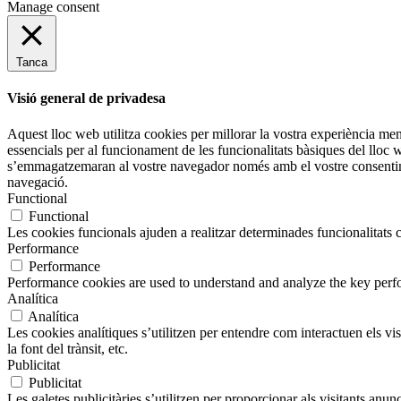
Manage consent
Tanca
Visió general de privadesa
Aquest lloc web utilitza cookies per millorar la vostra experiència m
essencials per al funcionament de les funcionalitats bàsiques del lloc
s’emmagatzemaran al vostre navegador només amb el vostre consentimen
navegació.
Functional
Functional
Les cookies funcionals ajuden a realitzar determinades funcionalitats c
Performance
Performance
Performance cookies are used to understand and analyze the key perfor
Analítica
Analítica
Les cookies analítiques s’utilitzen per entendre com interactuen els v
la font del trànsit, etc.
Publicitat
Publicitat
Les galetes publicitàries s’utilitzen per proporcionar als visitants an