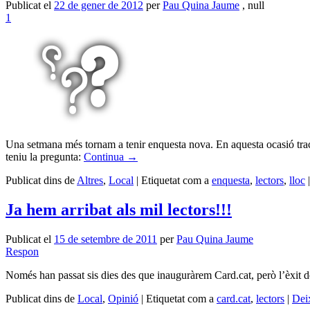
Publicat el
22 de gener de 2012
per
Pau Quina Jaume
, null
1
Una setmana més tornam a tenir enquesta nova. En aquesta ocasió tract
teniu la pregunta:
Continua
→
Publicat dins de
Altres
,
Local
|
Etiquetat com a
enquesta
,
lectors
,
lloc
Ja hem arribat als mil lectors!!!
Publicat el
15 de setembre de 2011
per
Pau Quina Jaume
Respon
Només han passat sis dies des que inauguràrem Card.cat, però l’èxit de
Publicat dins de
Local
,
Opinió
|
Etiquetat com a
card.cat
,
lectors
|
Dei