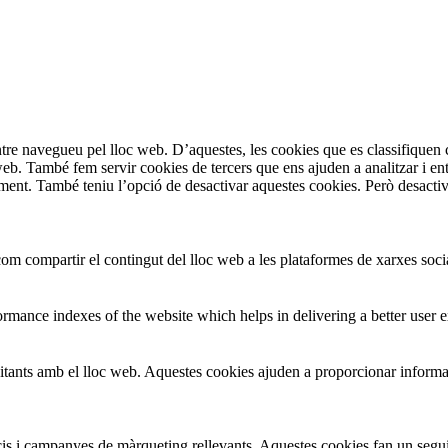
entre navegueu pel lloc web. D’aquestes, les cookies que es classifiqu
 web. També fem servir cookies de tercers que ens ajuden a analitzar i e
t. També teniu l’opció de desactivar aquestes cookies. Però desactivar
om compartir el contingut del lloc web a les plataformes de xarxes social
mance indexes of the website which helps in delivering a better user ex
isitants amb el lloc web. Aquestes cookies ajuden a proporcionar informac
uncis i campanyes de màrqueting rellevants. Aquestes cookies fan un segui