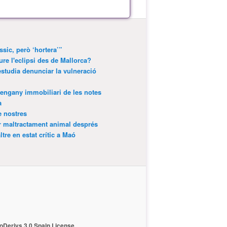
ssic, però ‘hortera’”
ure l'eclipsi des de Mallorca?
estudia denunciar la vulneració
’engany immobiliari de les notes
a
e nostres
r maltractament animal després
tre en estat crític a Maó
Derivs 3.0 Spain License
.