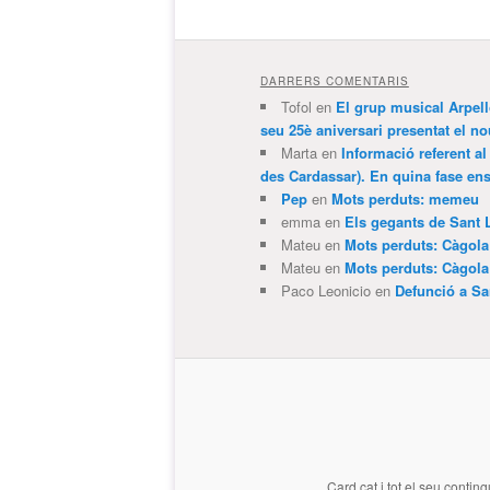
DARRERS COMENTARIS
Tofol
en
El grup musical Arpel
seu 25è aniversari presentat el
Marta
en
Informació referent al
des Cardassar). En quina fase e
Pep
en
Mots perduts: memeu
emma
en
Els gegants de Sant 
Mateu
en
Mots perduts: Càgol
Mateu
en
Mots perduts: Càgol
Paco Leonicio
en
Defunció a Sa
Card.cat
i tot el seu conting