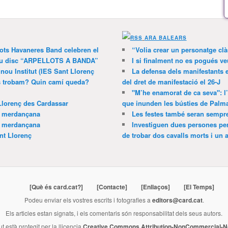
ARA BALEARS
lots Havaneres Band celebren el
“Volia crear un personatge clà
 nou disc “ARPELLOTS A BANDA”
I si finalment no es pogués ve
 nou Institut (IES Sant Llorenç
La defensa dels manifestants 
ns trobam? Quin camí queda?
del dret de manifestació el 26-J
"M’he enamorat de ca seva": l
Llorenç des Cardassar
que inunden les bústies de Palm
a merdançana
Les festes també seran sempr
a merdançana
Investiguen dues persones pe
nt Llorenç
de trobar dos cavalls morts i un al
[Què és card.cat?]
[Contacte]
[Enllaços]
[El Temps]
Podeu enviar els vostres escrits i fotografies a
editors@card.cat
.
Els articles estan signats, i els comentaris són responsabilitat dels seus autors.
ut està protegit per la llicencia
Creative Commons Attribution-NonCommercial-No