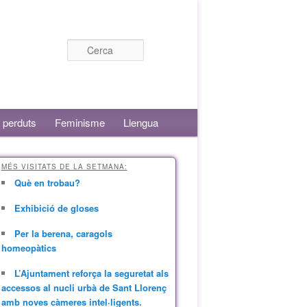
Cerca
 perduts
Feminisme
Llengua
MÉS VISITATS DE LA SETMANA:
Què en trobau?
Exhibició de gloses
Per la berena, caragols
homeopàtics
L’Ajuntament reforça la seguretat als
accessos al nucli urbà de Sant Llorenç
amb noves càmeres intel·ligents.