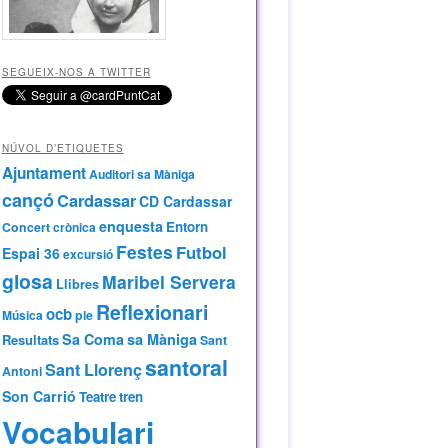
SEGUEIX-NOS A TWITTER
NÚVOL D’ETIQUETES
Ajuntament
Auditori sa Màniga
cançó
Cardassar
CD Cardassar
enquesta
Entorn
Concert
crònica
Festes
Futbol
Espai 36
excursió
glosa
Maribel Servera
Llibres
Reflexionari
ocb
Música
ple
Sa Coma
sa Màniga
Resultats
Sant
santoral
Sant Llorenç
Antoni
Son Carrió
Teatre
tren
Vocabulari