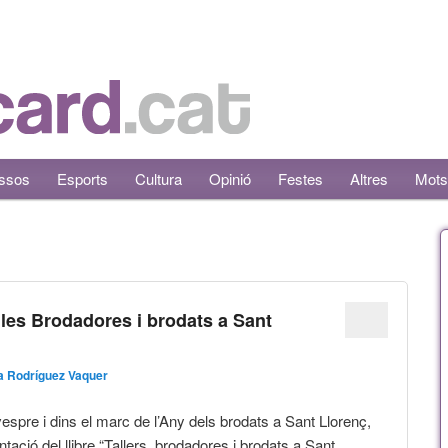
ssos
Esports
Cultura
Opinió
Festes
Altres
Mots
 les Brodadores i brodats a Sant
a Rodríguez Vaquer
espre i dins el marc de l’Any dels brodats a Sant Llorenç,
ntació del llibre “Tallers, brodadores i brodats a Sant