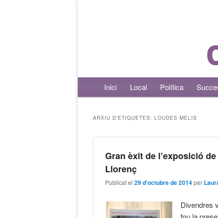
Menú principal
Inici
Aneu al contingut principal
Aneu al contingut secundari
Local
Política
Succe
ARXIU D'ETIQUETES:
LOUDES MELIS
Gran èxit de l’exposició de
Llorenç
Publicat el
29 d'octubre de 2014
per
Laur
Divendres v
fou la prese