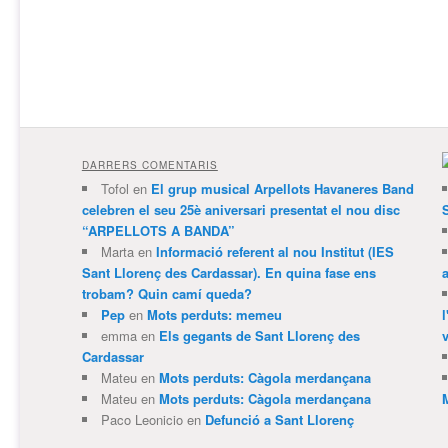
DARRERS COMENTARIS
Tofol
en
El grup musical Arpellots Havaneres Band
celebren el seu 25è aniversari presentat el nou disc
“ARPELLOTS A BANDA”
Marta
en
Informació referent al nou Institut (IES
Sant Llorenç des Cardassar). En quina fase ens
trobam? Quin camí queda?
Pep
en
Mots perduts: memeu
emma
en
Els gegants de Sant Llorenç des
v
Cardassar
Mateu
en
Mots perduts: Càgola merdançana
Mateu
en
Mots perduts: Càgola merdançana
Paco Leonicio
en
Defunció a Sant Llorenç