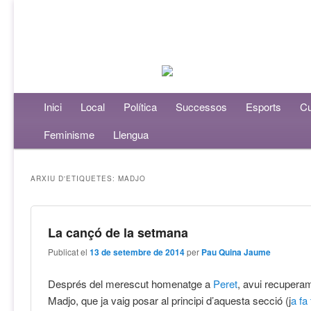
Menú principal
Inici
Aneu al contingut principal
Aneu al contingut secundari
Local
Política
Successos
Esports
Cu
Feminisme
Llengua
ARXIU D'ETIQUETES:
MADJO
La cançó de la setmana
Publicat el
13 de setembre de 2014
per
Pau Quina Jaume
Després del merescut homenatge a
Peret
, avui recuperam
Madjo, que ja vaig posar al principi d’aquesta secció (j
a fa