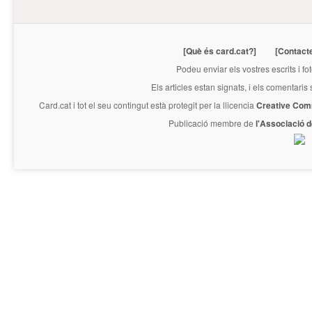
[Què és card.cat?]
[Contact
Podeu enviar els vostres escrits i fo
Els articles estan signats, i els comentaris
Card.cat
i tot el seu contingut està protegit per la llicencia
Creative Com
Publicació membre de
l'Associació 