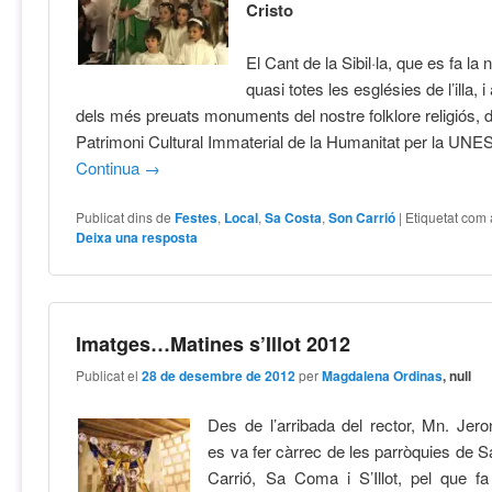
Cristo
El Cant de la Sibil·la, que es fa la 
quasi totes les esglésies de l’illa, 
dels més preuats monuments del nostre folklore religiós, d
Patrimoni Cultural Immaterial de la Humanitat per la UNE
Continua
→
Publicat dins de
Festes
,
Local
,
Sa Costa
,
Son Carrió
|
Etiquetat com 
Deixa una resposta
Imatges…Matines s’Illot 2012
Publicat el
28 de desembre de 2012
per
Magdalena Ordinas
, null
Des de l’arribada del rector, Mn. Jer
es va fer càrrec de les parròquies de S
Carrió, Sa Coma i S’Illot, pel que fa