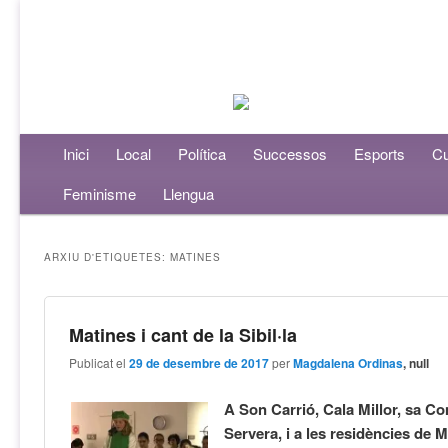
Menú principal
Inici
Aneu al contingut principal
Aneu al contingut secundari
Local
Política
Successos
Esports
Cu
Feminisme
Llengua
ARXIU D'ETIQUETES:
MATINES
Matines i cant de la Sibil·la
Publicat el
29 de desembre de 2017
per
Magdalena Ordinas
, null
A Son Carrió, Cala Millor, sa C
Servera, i a les residències de 