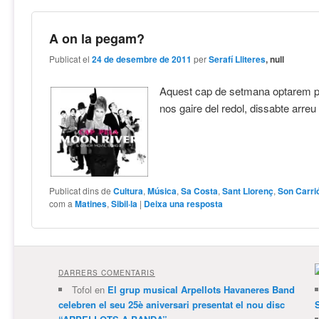
A on la pegam?
Publicat el
24 de desembre de 2011
per
Serafí Lliteres
, null
Aquest cap de setmana optarem p
nos gaire del redol, dissabte arreu
Publicat dins de
Cultura
,
Música
,
Sa Costa
,
Sant Llorenç
,
Son Carri
com a
Matines
,
Sibil·la
|
Deixa una resposta
DARRERS COMENTARIS
Tofol
en
El grup musical Arpellots Havaneres Band
celebren el seu 25è aniversari presentat el nou disc