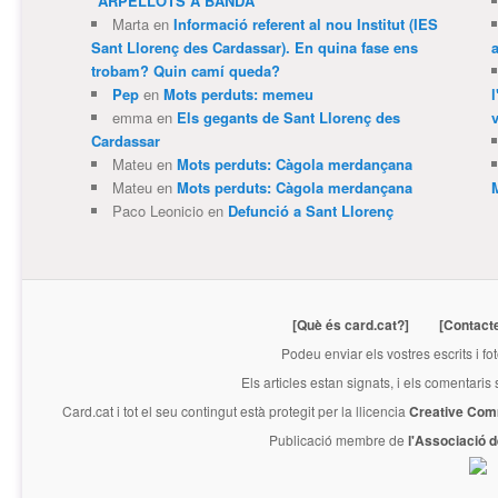
“ARPELLOTS A BANDA”
Marta
en
Informació referent al nou Institut (IES
Sant Llorenç des Cardassar). En quina fase ens
trobam? Quin camí queda?
Pep
en
Mots perduts: memeu
emma
en
Els gegants de Sant Llorenç des
v
Cardassar
Mateu
en
Mots perduts: Càgola merdançana
Mateu
en
Mots perduts: Càgola merdançana
Paco Leonicio
en
Defunció a Sant Llorenç
[Què és card.cat?]
[Contact
Podeu enviar els vostres escrits i fo
Els articles estan signats, i els comentaris
Card.cat
i tot el seu contingut està protegit per la llicencia
Creative Com
Publicació membre de
l'Associació 