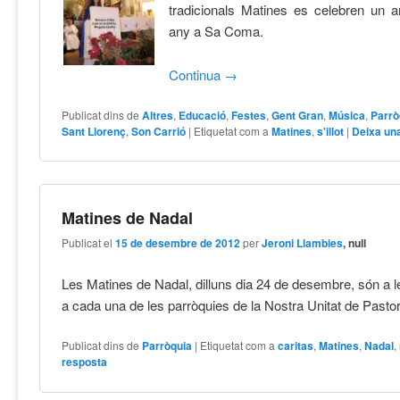
tradicionals Matines es celebren un an
any a Sa Coma.
Continua
→
Publicat dins de
Altres
,
Educació
,
Festes
,
Gent Gran
,
Música
,
Parrò
Sant Llorenç
,
Son Carrió
|
Etiquetat com a
Matines
,
s'illot
|
Deixa un
Matines de Nadal
Publicat el
15 de desembre de 2012
per
Jeroni Llambies
, null
Les Matines de Nadal, dilluns dia 24 de desembre, són a 
a cada una de les parròquies de la Nostra Unitat de Pasto
Publicat dins de
Parròquia
|
Etiquetat com a
caritas
,
Matines
,
Nadal
,
resposta