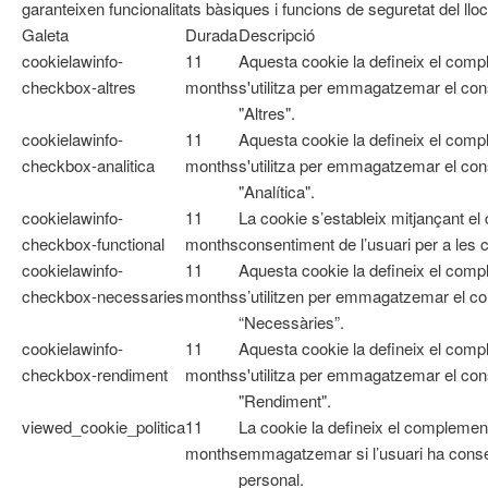
garanteixen funcionalitats bàsiques i funcions de seguretat del ll
Galeta
Durada
Descripció
cookielawinfo-
11
Aquesta cookie la defineix el com
checkbox-altres
months
s'utilitza per emmagatzemar el cons
"Altres".
cookielawinfo-
11
Aquesta cookie la defineix el com
checkbox-analitica
months
s'utilitza per emmagatzemar el cons
"Analítica".
cookielawinfo-
11
La cookie s’estableix mitjançant e
checkbox-functional
months
consentiment de l’usuari per a les 
cookielawinfo-
11
Aquesta cookie la defineix el co
checkbox-necessaries
months
s’utilitzen per emmagatzemar el con
“Necessàries”.
cookielawinfo-
11
Aquesta cookie la defineix el com
checkbox-rendiment
months
s'utilitza per emmagatzemar el cons
"Rendiment".
viewed_cookie_politica
11
La cookie la defineix el complemen
months
emmagatzemar si l’usuari ha cons
personal.