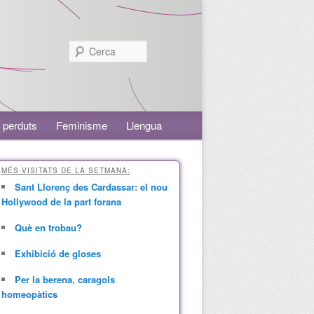
Cerca
 perduts
Feminisme
Llengua
MÉS VISITATS DE LA SETMANA:
Sant Llorenç des Cardassar: el nou
Hollywood de la part forana
Què en trobau?
Exhibició de gloses
Per la berena, caragols
homeopàtics