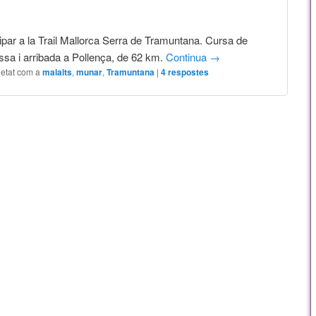
par a la Trail Mallorca Serra de Tramuntana. Cursa de
sa i arribada a Pollença, de 62 km.
Continua
→
uetat com a
malalts
,
munar
,
Tramuntana
|
4
respostes