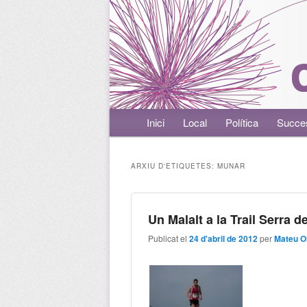
Menú principal
Inici
Aneu al contingut principal
Aneu al contingut secundari
Local
Política
Succe
ARXIU D'ETIQUETES:
MUNAR
Un Malalt a la Trail Serra 
Publicat el
24 d'abril de 2012
per
Mateu O