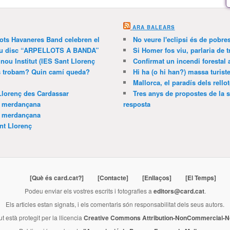
ARA BALEARS
lots Havaneres Band celebren el
No veure l'eclipsi és de pobre
 nou disc “ARPELLOTS A BANDA”
Si Homer fos viu, parlaria de 
 nou Institut (IES Sant Llorenç
Confirmat un incendi forestal
ns trobam? Quin camí queda?
Hi ha (o hi han?) massa turist
Mallorca, el paradís dels rello
Llorenç des Cardassar
Tres anys de propostes de la s
a merdançana
resposta
a merdançana
nt Llorenç
[Què és card.cat?]
[Contacte]
[Enllaços]
[El Temps]
Podeu enviar els vostres escrits i fotografies a
editors@card.cat
.
Els articles estan signats, i els comentaris són responsabilitat dels seus autors.
ut està protegit per la llicencia
Creative Commons Attribution-NonCommercial-No