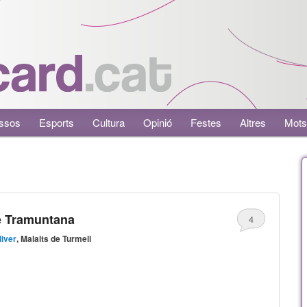
ssos
Esports
Cultura
Opinió
Festes
Altres
Mots
de Tramuntana
4
liver
, Malalts de Turmell