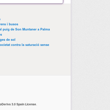
s
trens i busos
 al puig de Son Muntaner a Palma
es
tges de sol
ocietat contra la saturació sense
Derivs 3.0 Spain License
.