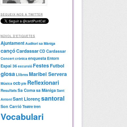
SEGUEIX-NOS A TWITTER
NÚVOL D’ETIQUETES
Ajuntament
Auditori sa Màniga
cançó
Cardassar
CD Cardassar
enquesta
Entorn
Concert
crònica
Festes
Futbol
Espai 36
excursió
glosa
Maribel Servera
Llibres
Reflexionari
ocb
Música
ple
Sa Coma
sa Màniga
Resultats
Sant
santoral
Sant Llorenç
Antoni
Son Carrió
Teatre
tren
Vocabulari