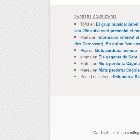
DARRERS COMENTARIS
Tofol
en
El grup musical Arpel
seu 25è aniversari presentat el
Marta
en
Informació referent al
des Cardassar). En quina fase e
Pep
en
Mots perduts: memeu
emma
en
Els gegants de Sant 
Mateu
en
Mots perduts: Càgol
Mateu
en
Mots perduts: Càgol
Paco Leonicio
en
Defunció a Sa
Card.cat
i tot el seu conting