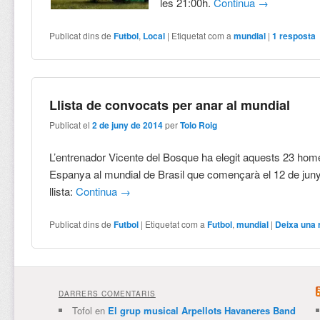
les 21:00h.
Continua
→
Publicat dins de
Futbol
,
Local
|
Etiquetat com a
mundial
|
1
resposta
Llista de convocats per anar al mundial
Publicat el
2 de juny de 2014
per
Tolo Roig
L’entrenador Vicente del Bosque ha elegit aquests 23 hom
Espanya al mundial de Brasil que començarà el 12 de juny
llista:
Continua
→
Publicat dins de
Futbol
|
Etiquetat com a
Futbol
,
mundial
|
Deixa una 
DARRERS COMENTARIS
Tofol
en
El grup musical Arpellots Havaneres Band