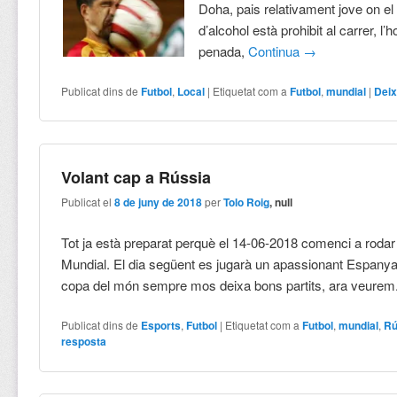
Doha, pais relativament jove on e
d’alcohol està prohibit al carrer, l
penada,
Continua
→
Publicat dins de
Futbol
,
Local
|
Etiquetat com a
Futbol
,
mundial
|
Deix
Volant cap a Rússia
Publicat el
8 de juny de 2018
per
Tolo Roig
, null
Tot ja està preparat perquè el 14-06-2018 comenci a rodar l
Mundial. El dia següent es jugarà un apassionant Espany
copa del món sempre mos deixa bons partits, ara veurem
Publicat dins de
Esports
,
Futbol
|
Etiquetat com a
Futbol
,
mundial
,
Rú
resposta