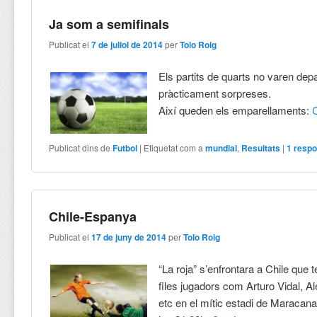
Ja som a semifinals
Publicat el
7 de juliol de 2014
per
Tolo Roig
Els partits de quarts no varen dep
pràcticament sorpreses.
Així queden els emparellaments:
Publicat dins de
Futbol
|
Etiquetat com a
mundial
,
Resultats
|
1
respo
Chile-Espanya
Publicat el
17 de juny de 2014
per
Tolo Roig
“La roja” s’enfrontara a Chile que 
files jugadors com Arturo Vidal, A
etc en el mític estadi de Maracan