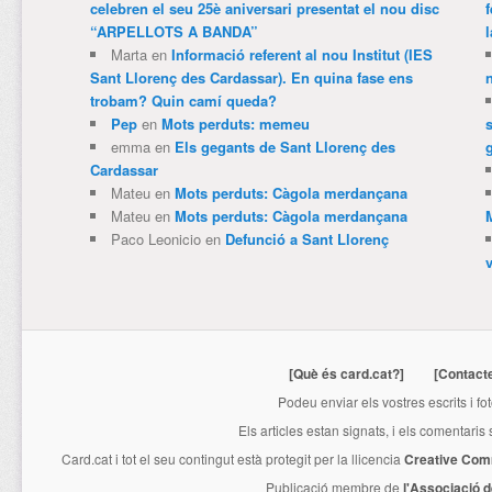
celebren el seu 25è aniversari presentat el nou disc
“ARPELLOTS A BANDA”
Marta
en
Informació referent al nou Institut (IES
Sant Llorenç des Cardassar). En quina fase ens
trobam? Quin camí queda?
Pep
en
Mots perduts: memeu
emma
en
Els gegants de Sant Llorenç des
Cardassar
Mateu
en
Mots perduts: Càgola merdançana
Mateu
en
Mots perduts: Càgola merdançana
Paco Leonicio
en
Defunció a Sant Llorenç
[Què és card.cat?]
[Contact
Podeu enviar els vostres escrits i fo
Els articles estan signats, i els comentaris
Card.cat
i tot el seu contingut està protegit per la llicencia
Creative Com
Publicació membre de
l'Associació 