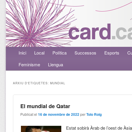
Menú principal
Inici
Aneu al contingut principal
Aneu al contingut secundari
Local
Política
Successos
Esports
Cu
Feminisme
Llengua
ARXIU D'ETIQUETES:
MUNDIAL
El mundial de Qatar
Publicat el
16 de novembre de 2022
per
Tolo Roig
Estat sobirà Àrab de l’oest de Àsia,