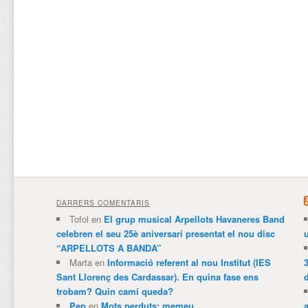
DARRERS COMENTARIS
Tofol
en
El grup musical Arpellots Havaneres Band
celebren el seu 25è aniversari presentat el nou disc
“ARPELLOTS A BANDA”
Marta
en
Informació referent al nou Institut (IES
3
Sant Llorenç des Cardassar). En quina fase ens
trobam? Quin camí queda?
Pep
en
Mots perduts: memeu