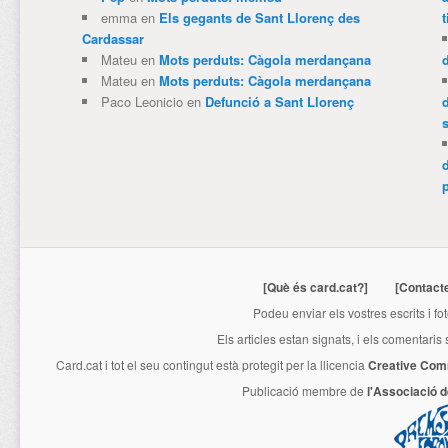
emma
en
Els gegants de Sant Llorenç des
t
Cardassar
Mateu
en
Mots perduts: Càgola merdançana
Mateu
en
Mots perduts: Càgola merdançana
Paco Leonicio
en
Defunció a Sant Llorenç
p
[Què és card.cat?]
[Contact
Podeu enviar els vostres escrits i fo
Els articles estan signats, i els comentaris
Card.cat
i tot el seu contingut està protegit per la llicencia
Creative Com
Publicació membre de
l'Associació 