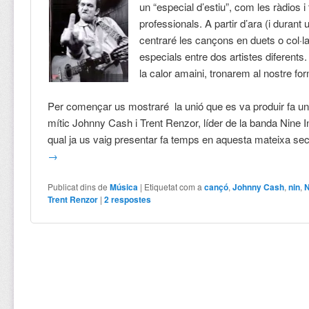
un “especial d’estiu”, com les ràdios i
professionals. A partir d’ara (i duran
centraré les cançons en duets o col·l
especials entre dos artistes diferent
la calor amaini, tronarem al nostre for
Per començar us mostraré la unió que es va produir fa un
mític Johnny Cash i Trent Renzor, líder de la banda Nine In
qual ja us vaig presentar fa temps en aquesta mateixa s
→
Publicat dins de
Música
|
Etiquetat com a
cançó
,
Johnny Cash
,
nin
,
N
Trent Renzor
|
2
respostes