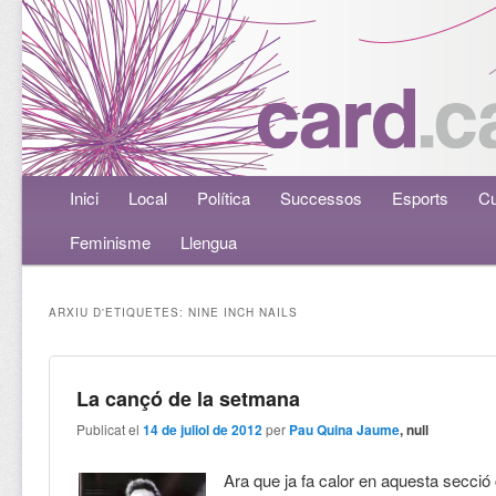
Menú principal
Inici
Aneu al contingut principal
Aneu al contingut secundari
Local
Política
Successos
Esports
Cu
Feminisme
Llengua
ARXIU D'ETIQUETES:
NINE INCH NAILS
La cançó de la setmana
Publicat el
14 de juliol de 2012
per
Pau Quina Jaume
, null
Ara que ja fa calor en aquesta secc