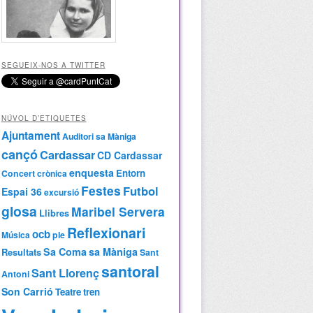
SEGUEIX-NOS A TWITTER
NÚVOL D’ETIQUETES
Ajuntament
Auditori sa Màniga
cançó
Cardassar
CD Cardassar
enquesta
Entorn
Concert
crònica
Festes
Futbol
Espai 36
excursió
glosa
Maribel Servera
Llibres
Reflexionari
ocb
Música
ple
Sa Coma
sa Màniga
Resultats
Sant
santoral
Sant Llorenç
Antoni
Son Carrió
Teatre
tren