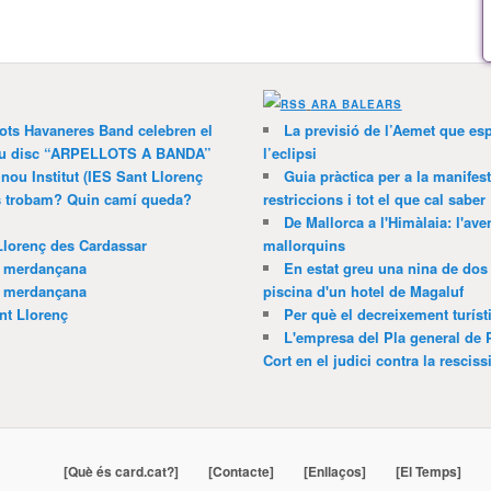
ARA BALEARS
lots Havaneres Band celebren el
La previsió de l’Aemet que es
 nou disc “ARPELLOTS A BANDA”
l’eclipsi
 nou Institut (IES Sant Llorenç
Guia pràctica per a la manifes
ns trobam? Quin camí queda?
restriccions i tot el que cal saber
De Mallorca a l'Himàlaia: l'av
Llorenç des Cardassar
mallorquins
a merdançana
En estat greu una nina de dos 
a merdançana
piscina d'un hotel de Magaluf
nt Llorenç
Per què el decreixement turíst
L'empresa del Pla general de 
Cort en el judici contra la resciss
[Què és card.cat?]
[Contacte]
[Enllaços]
[El Temps]