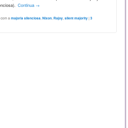
lenciosa).
Continua
→
t com a
majoria silenciosa
,
Nixon
,
Rajoy
,
silent majority
|
3