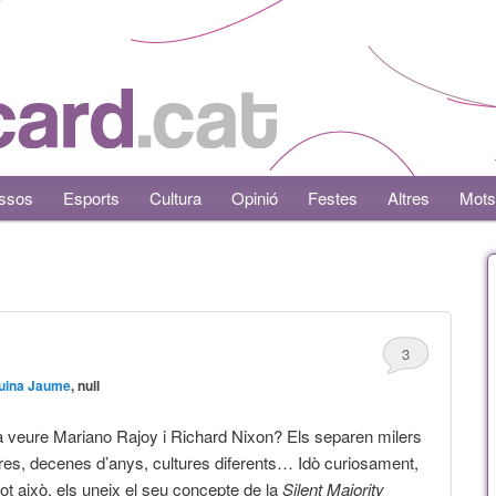
ssos
Esports
Cultura
Opinió
Festes
Altres
Mots
3
uina Jaume
, null
 veure Mariano Rajoy i Richard Nixon? Els separen milers
res, decenes d’anys, cultures diferents… Idò curiosament,
ot això, els uneix el seu concepte de la
Silent Majority