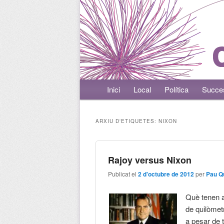
Menú principal
Inici
Aneu al contingut principal
Aneu al contingut secundari
Local
Política
Succe
ARXIU D'ETIQUETES:
NIXON
Rajoy versus Nixon
Publicat el
2 d'octubre de 2012
per
Pau Q
Què tenen a
de quilòmet
a pesar de t