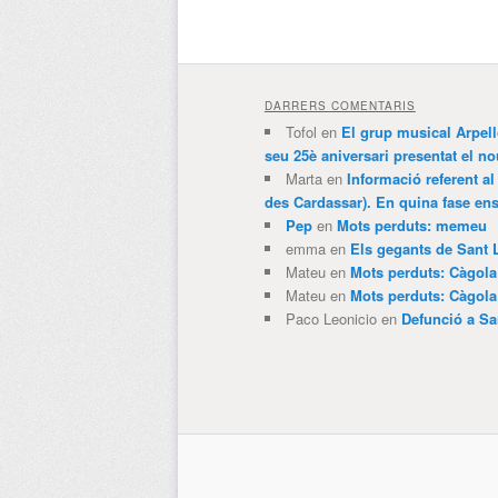
DARRERS COMENTARIS
Tofol
en
El grup musical Arpel
seu 25è aniversari presentat el
Marta
en
Informació referent al
des Cardassar). En quina fase e
Pep
en
Mots perduts: memeu
emma
en
Els gegants de Sant 
Mateu
en
Mots perduts: Càgol
Mateu
en
Mots perduts: Càgol
Paco Leonicio
en
Defunció a Sa