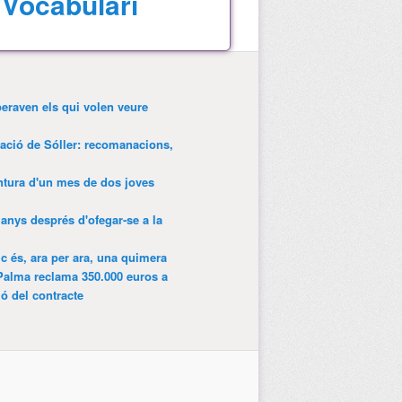
Vocabulari
peraven els qui volen veure
tació de Sóller: recomanacions,
entura d'un mes de dos joves
anys després d'ofegar-se a la
ic és, ara per ara, una quimera
Palma reclama 350.000 euros a
ió del contracte