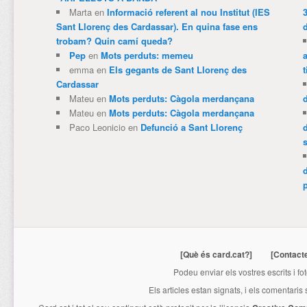
Marta
en
Informació referent al nou Institut (IES
3
Sant Llorenç des Cardassar). En quina fase ens
trobam? Quin camí queda?
Pep
en
Mots perduts: memeu
emma
en
Els gegants de Sant Llorenç des
t
Cardassar
Mateu
en
Mots perduts: Càgola merdançana
Mateu
en
Mots perduts: Càgola merdançana
Paco Leonicio
en
Defunció a Sant Llorenç
p
[Què és card.cat?]
[Contact
Podeu enviar els vostres escrits i fo
Els articles estan signats, i els comentaris