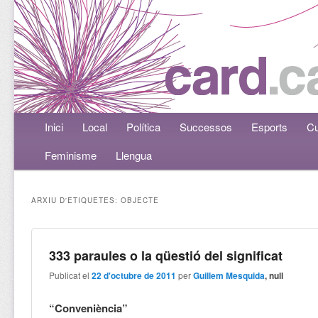
Menú principal
Inici
Aneu al contingut principal
Aneu al contingut secundari
Local
Política
Successos
Esports
Cu
Feminisme
Llengua
ARXIU D'ETIQUETES:
OBJECTE
333 paraules o la qüestió del significat
Publicat el
22 d'octubre de 2011
per
Guillem Mesquida
, null
“Conveniència”