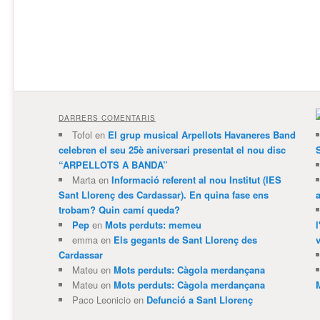
DARRERS COMENTARIS
Tofol
en
El grup musical Arpellots Havaneres Band
celebren el seu 25è aniversari presentat el nou disc
“ARPELLOTS A BANDA”
Marta
en
Informació referent al nou Institut (IES
Sant Llorenç des Cardassar). En quina fase ens
trobam? Quin camí queda?
Pep
en
Mots perduts: memeu
emma
en
Els gegants de Sant Llorenç des
v
Cardassar
Mateu
en
Mots perduts: Càgola merdançana
Mateu
en
Mots perduts: Càgola merdançana
Paco Leonicio
en
Defunció a Sant Llorenç