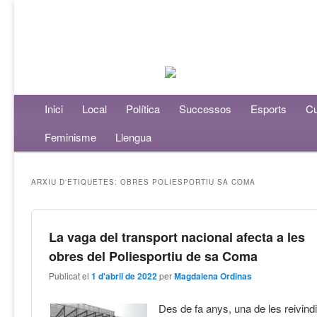
Menú principal
Inici
Aneu al contingut principal
Aneu al contingut secundari
Local
Política
Successos
Esports
Cu
Feminisme
Llengua
ARXIU D'ETIQUETES:
OBRES POLIESPORTIU SA COMA
La vaga del transport nacional afecta a les
obres del Poliesportiu de sa Coma
Publicat el
1 d'abril de 2022
per
Magdalena Ordinas
Des de fa anys, una de les reivind