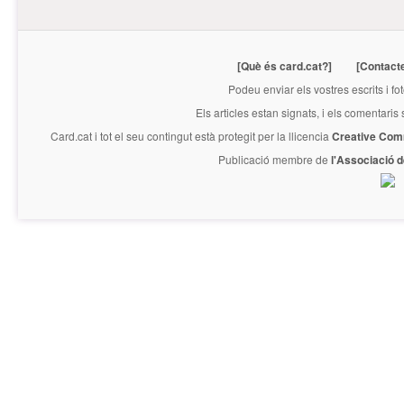
[Què és card.cat?]
[Contact
Podeu enviar els vostres escrits i fo
Els articles estan signats, i els comentaris
Card.cat
i tot el seu contingut està protegit per la llicencia
Creative Com
Publicació membre de
l'Associació 