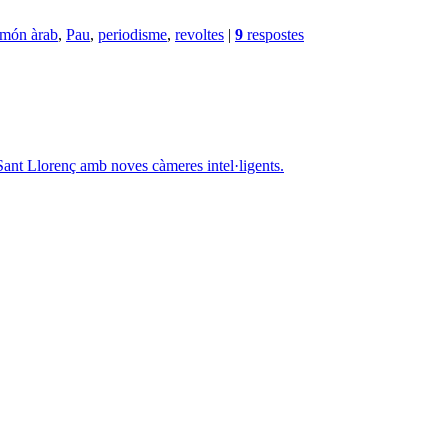
món àrab
,
Pau
,
periodisme
,
revoltes
|
9
respostes
 Sant Llorenç amb noves càmeres intel·ligents.