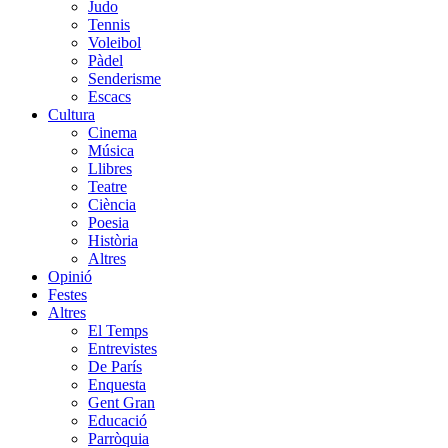
Judo
Tennis
Voleibol
Pàdel
Senderisme
Escacs
Cultura
Cinema
Música
Llibres
Teatre
Ciència
Poesia
Història
Altres
Opinió
Festes
Altres
El Temps
Entrevistes
De París
Enquesta
Gent Gran
Educació
Parròquia