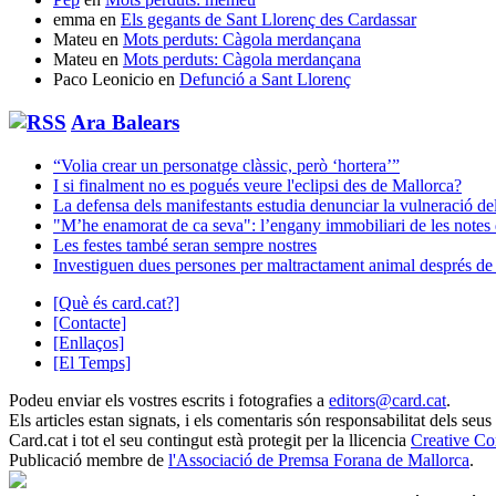
emma
en
Els gegants de Sant Llorenç des Cardassar
Mateu
en
Mots perduts: Càgola merdançana
Mateu
en
Mots perduts: Càgola merdançana
Paco Leonicio
en
Defunció a Sant Llorenç
Ara Balears
“Volia crear un personatge clàssic, però ‘hortera’”
I si finalment no es pogués veure l'eclipsi des de Mallorca?
La defensa dels manifestants estudia denunciar la vulneració del
"M’he enamorat de ca seva": l’engany immobiliari de les notes
Les festes també seran sempre nostres
Investiguen dues persones per maltractament animal després de tr
[Què és card.cat?]
[Contacte]
[Enllaços]
[El Temps]
Podeu enviar els vostres escrits i fotografies a
editors@card.cat
.
Els articles estan signats, i els comentaris són responsabilitat dels seus
Card.cat
i tot el seu contingut està protegit per la llicencia
Creative C
Publicació membre de
l'Associació de Premsa Forana de Mallorca
.