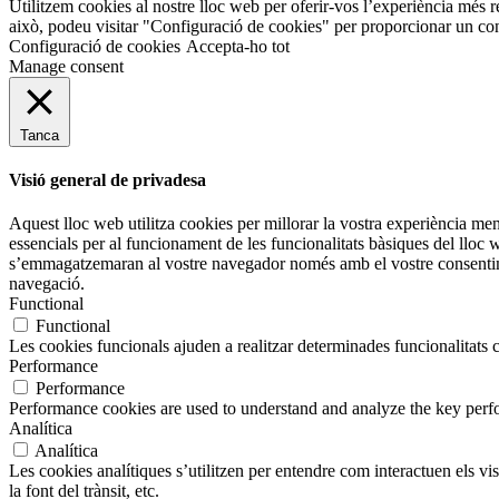
Utilitzem cookies al nostre lloc web per oferir-vos l’experiència més r
això, podeu visitar "Configuració de cookies" per proporcionar un con
Configuració de cookies
Accepta-ho tot
Manage consent
Tanca
Visió general de privadesa
Aquest lloc web utilitza cookies per millorar la vostra experiència m
essencials per al funcionament de les funcionalitats bàsiques del lloc
s’emmagatzemaran al vostre navegador només amb el vostre consentimen
navegació.
Functional
Functional
Les cookies funcionals ajuden a realitzar determinades funcionalitats c
Performance
Performance
Performance cookies are used to understand and analyze the key perfor
Analítica
Analítica
Les cookies analítiques s’utilitzen per entendre com interactuen els v
la font del trànsit, etc.