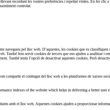
ellevant recordant les vostres preferències i repetint visites. En fer cl
sentiment controlat.
entre navegueu pel lloc web. D’aquestes, les cookies que es classifiqu
 web. També fem servir cookies de tercers que ens ajuden a analitzar i e
t. També teniu l’opció de desactivar aquestes cookies. Però desactivar
om compartir el contingut del lloc web a les plataformes de xarxes social
mance indexes of the website which helps in delivering a better user ex
isitants amb el lloc web. Aquestes cookies ajuden a proporcionar informac