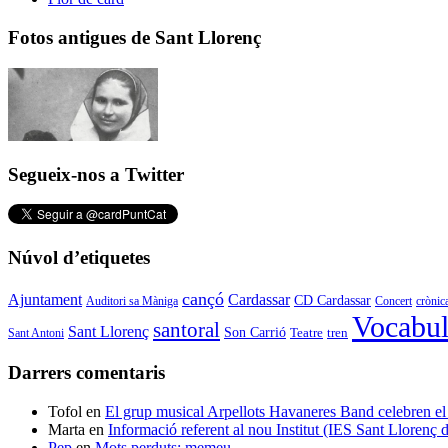
Fotos antigues de Sant Llorenç
Segueix-nos a Twitter
Núvol d’etiquetes
cançó
Cardassar
Ajuntament
CD Cardassar
Auditori sa Màniga
Concert
crònic
Vocabul
santoral
Sant Llorenç
Son Carrió
Teatre
tren
Sant Antoni
Darrers comentaris
Tofol
en
El grup musical Arpellots Havaneres Band celebren
Marta
en
Informació referent al nou Institut (IES Sant Llorenç
Pep
en
Mots perduts: memeu