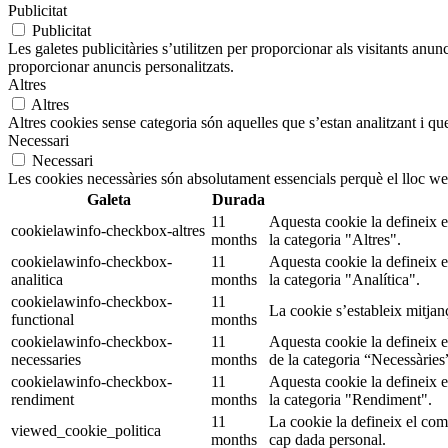
Publicitat
Publicitat
Les galetes publicitàries s’utilitzen per proporcionar als visitants an
proporcionar anuncis personalitzats.
Altres
Altres
Altres cookies sense categoria són aquelles que s’estan analitzant i que
Necessari
Necessari
Les cookies necessàries són absolutament essencials perquè el lloc we
Galeta
Durada
11
Aquesta cookie la defineix 
cookielawinfo-checkbox-altres
months
la categoria "Altres".
cookielawinfo-checkbox-
11
Aquesta cookie la defineix 
analitica
months
la categoria "Analítica".
cookielawinfo-checkbox-
11
La cookie s’estableix mitjan
functional
months
cookielawinfo-checkbox-
11
Aquesta cookie la defineix 
necessaries
months
de la categoria “Necessàries
cookielawinfo-checkbox-
11
Aquesta cookie la defineix 
rendiment
months
la categoria "Rendiment".
11
La cookie la defineix el co
viewed_cookie_politica
months
cap dada personal.