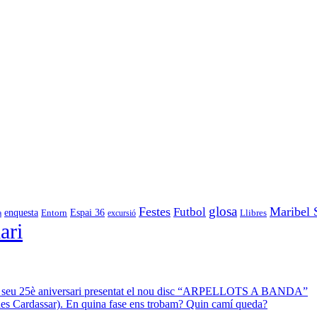
glosa
Festes
Maribel 
Futbol
enquesta
Espai 36
Entorn
a
excursió
Llibres
ari
 el seu 25è aniversari presentat el nou disc “ARPELLOTS A BANDA”
 des Cardassar). En quina fase ens trobam? Quin camí queda?