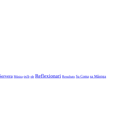
Reflexionari
Servera
ocb
Sa Coma
sa Màniga
Resultats
Música
ple