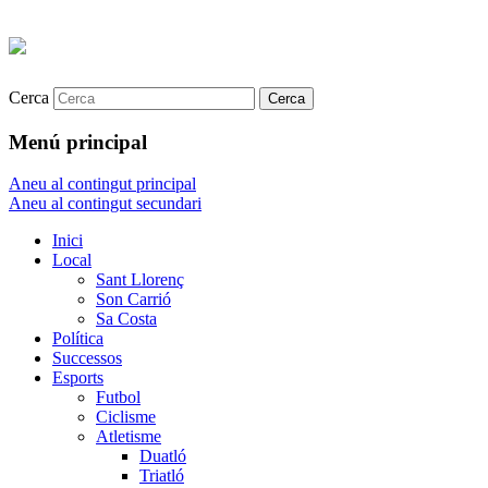
Cerca
Menú principal
Aneu al contingut principal
Aneu al contingut secundari
Inici
Local
Sant Llorenç
Son Carrió
Sa Costa
Política
Successos
Esports
Futbol
Ciclisme
Atletisme
Duatló
Triatló