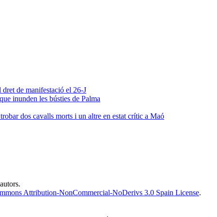
 dret de manifestació el 26-J
 que inunden les bústies de Palma
obar dos cavalls morts i un altre en estat crític a Maó
 autors.
ommons Attribution-NonCommercial-NoDerivs 3.0 Spain License
.