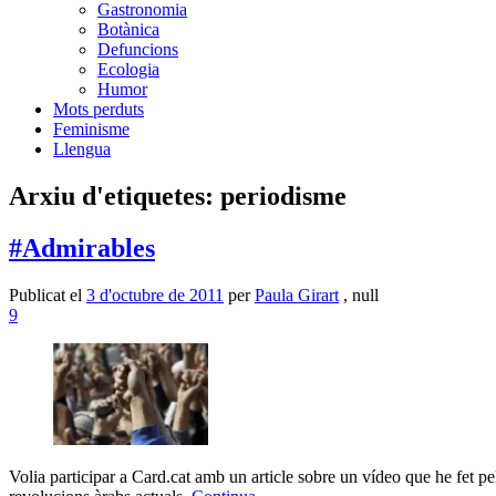
Gastronomia
Botànica
Defuncions
Ecologia
Humor
Mots perduts
Feminisme
Llengua
Arxiu d'etiquetes:
periodisme
#Admirables
Publicat el
3 d'octubre de 2011
per
Paula Girart
, null
9
Volia participar a Card.cat amb un article sobre un vídeo que he fet 