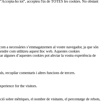
ic a "Accepta-ho tot", accepteu l'ús de TOTES les cookies. No obstant
en com a necessàries s’emmagatzemen al vostre navegador, ja que són
ntendre com utilitzeu aquest lloc web. Aquestes cookies
 algunes d’aquestes cookies pot afectar la vostra experiència de
s, recopilar comentaris i altres funcions de tercers.
perience for the visitors.
ió sobre mètriques, el nombre de visitants, el percentatge de rebots,