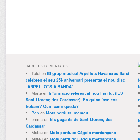
DARRERS COMENTARIS
Tofol
en
El grup musical Arpellots Havaneres Band
celebren el seu 25è aniversari presentat el nou disc
“ARPELLOTS A BANDA”
Marta
en
Informació referent al nou Institut (IES
Sant Llorenç des Cardassar). En quina fase ens
trobam? Quin camí queda?
Pep
en
Mots perduts: memeu
emma
en
Els gegants de Sant Llorenç des
Cardassar
Mateu
en
Mots perduts: Càgola merdançana
Mateu
en
Mots perduts: Càgola merdançana