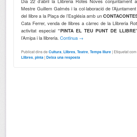
Dia 22 d’abril la Llibreria Rotes Noves conjuntament
Mestre Guillem Galmés i la col·laboració de l’Ajuntament
del llibre a la Plaça de l’Església amb un
CONTACONTE
Cata Ferrer, venda de llibres a càrrec de la Llibreria R
activitat especial
“PINTA EL TEU PUNT DE LLIBRE
l’Amipa i la llibreria.
Continua
→
Publicat dins de
Cultura
,
Llibres
,
Teatre
,
Temps lliure
|
Etiquetat com
Llibres
,
pinta
|
Deixa una resposta