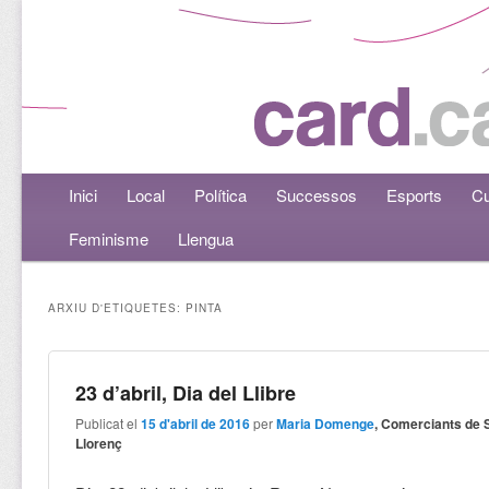
Menú principal
Inici
Aneu al contingut principal
Aneu al contingut secundari
Local
Política
Successos
Esports
Cu
Feminisme
Llengua
ARXIU D'ETIQUETES:
PINTA
23 d’abril, Dia del Llibre
Publicat el
15 d'abril de 2016
per
Maria Domenge
, Comerciants de 
Llorenç