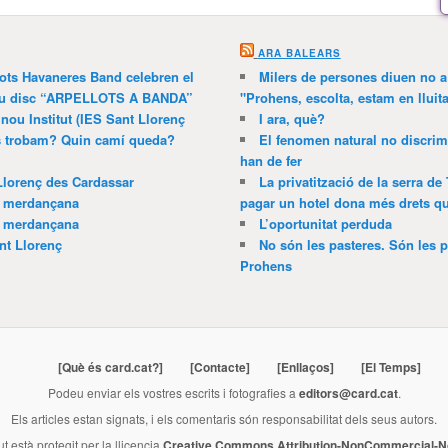
ARA BALEARS
lots Havaneres Band celebren el
Milers de persones diuen no a l
 nou disc “ARPELLOTS A BANDA”
"Prohens, escolta, estam en lluit
 nou Institut (IES Sant Llorenç
I ara, què?
ns trobam? Quin camí queda?
El fenomen natural no discrim
han de fer
Llorenç des Cardassar
La privatització de la serra de
a merdançana
pagar un hotel dona més drets que
a merdançana
L’oportunitat perduda
nt Llorenç
No són les pasteres. Són les p
Prohens
[Què és card.cat?]
[Contacte]
[Enllaços]
[El Temps]
Podeu enviar els vostres escrits i fotografies a
editors@card.cat
.
Els articles estan signats, i els comentaris són responsabilitat dels seus autors.
ut està protegit per la llicencia
Creative Commons Attribution-NonCommercial-No