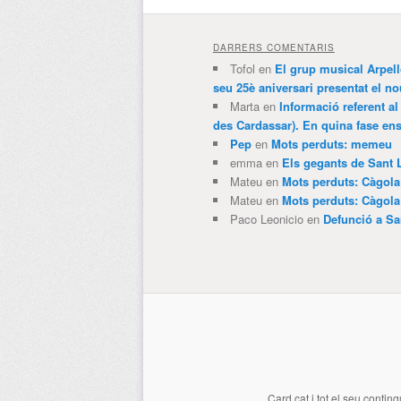
DARRERS COMENTARIS
Tofol
en
El grup musical Arpel
seu 25è aniversari presentat el
Marta
en
Informació referent al
des Cardassar). En quina fase e
Pep
en
Mots perduts: memeu
emma
en
Els gegants de Sant 
Mateu
en
Mots perduts: Càgol
Mateu
en
Mots perduts: Càgol
Paco Leonicio
en
Defunció a Sa
Card.cat
i tot el seu conting