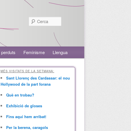
Cerca
 perduts
Feminisme
Llengua
MÉS VISITATS DE LA SETMANA:
Sant Llorenç des Cardassar: el nou
Hollywood de la part forana
Què en trobau?
Exhibició de gloses
Fins aquí hem arribat!
Per la berena, caragols