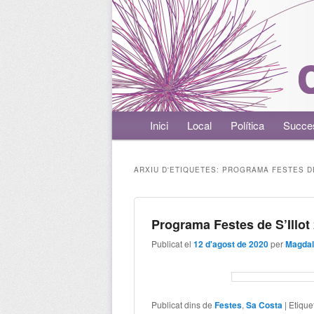
Menú principal
Inici
Aneu al contingut principal
Aneu al contingut secundari
Local
Política
Succe
ARXIU D'ETIQUETES:
PROGRAMA FESTES DE
Programa Festes de S’Illot
Publicat el
12 d'agost de 2020
per
Magdal
Publicat dins de
Festes
,
Sa Costa
|
Etique