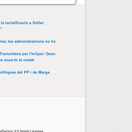
a turistificació a Sóller:
a"
ina; les administracions no ho
 Tramuntana per l'eclipsi: Quan
 viure-hi al costat
olítiques del PP i de Marga
Derivs 3.0 Spain License
.