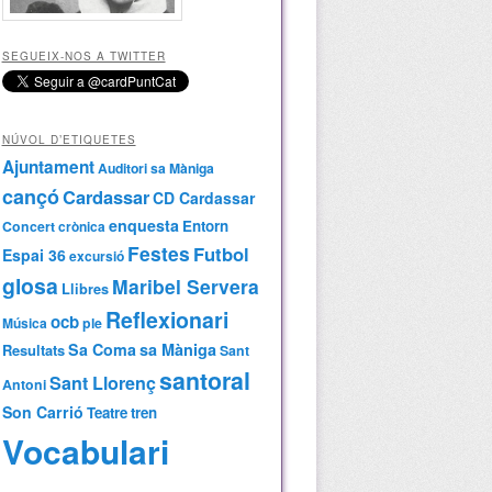
SEGUEIX-NOS A TWITTER
NÚVOL D’ETIQUETES
Ajuntament
Auditori sa Màniga
cançó
Cardassar
CD Cardassar
enquesta
Entorn
Concert
crònica
Festes
Futbol
Espai 36
excursió
glosa
Maribel Servera
Llibres
Reflexionari
ocb
Música
ple
Sa Coma
sa Màniga
Resultats
Sant
santoral
Sant Llorenç
Antoni
Son Carrió
Teatre
tren
Vocabulari