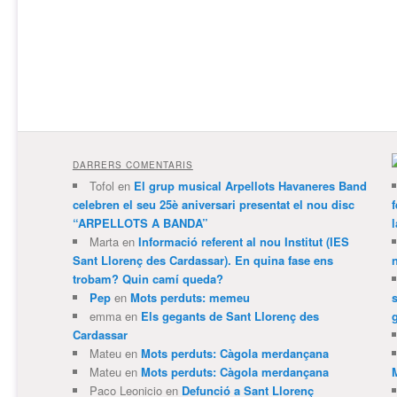
DARRERS COMENTARIS
Tofol
en
El grup musical Arpellots Havaneres Band
celebren el seu 25è aniversari presentat el nou disc
“ARPELLOTS A BANDA”
Marta
en
Informació referent al nou Institut (IES
Sant Llorenç des Cardassar). En quina fase ens
trobam? Quin camí queda?
Pep
en
Mots perduts: memeu
emma
en
Els gegants de Sant Llorenç des
Cardassar
Mateu
en
Mots perduts: Càgola merdançana
Mateu
en
Mots perduts: Càgola merdançana
Paco Leonicio
en
Defunció a Sant Llorenç