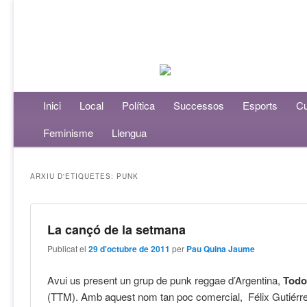
Menú principal
Inici
Aneu al contingut principal
Aneu al contingut secundari
Local
Política
Successos
Esports
Cu
Feminisme
Llengua
ARXIU D'ETIQUETES:
PUNK
La cançó de la setmana
Publicat el
29 d'octubre de 2011
per
Pau Quina Jaume
Avui us present un grup de punk reggae d’Argentina,
Todo
(TTM). Amb aquest nom tan poc comercial, Félix Gutiérrez