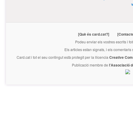
[Què és card.cat?]
[Contact
Podeu enviar els vostres escrits i fo
Els articles estan signats, i els comentaris
Card.cat
i tot el seu contingut està protegit per la llicencia
Creative Com
Publicació membre de
l'Associació 