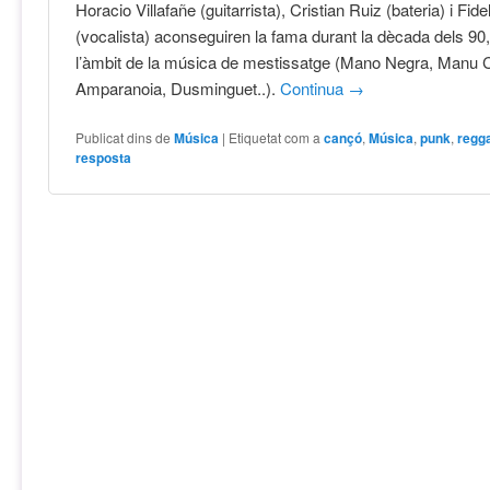
Horacio Villafañe (guitarrista), Cristian Ruiz (bateria) i Fid
(vocalista) aconseguiren la fama durant la dècada dels 90,
l’àmbit de la música de mestissatge (Mano Negra, Manu 
Amparanoia, Dusminguet..).
Continua
→
Publicat dins de
Música
|
Etiquetat com a
cançó
,
Música
,
punk
,
regg
resposta