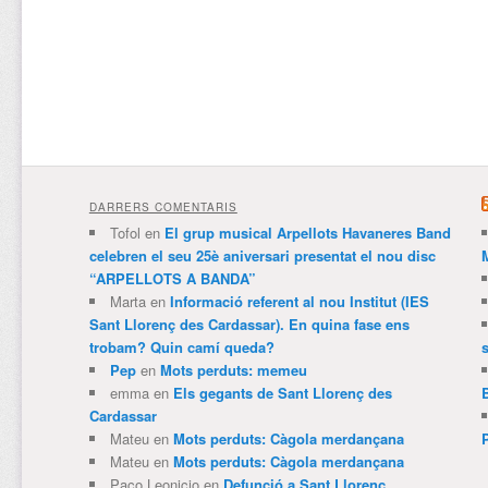
DARRERS COMENTARIS
Tofol
en
El grup musical Arpellots Havaneres Band
celebren el seu 25è aniversari presentat el nou disc
“ARPELLOTS A BANDA”
Marta
en
Informació referent al nou Institut (IES
Sant Llorenç des Cardassar). En quina fase ens
trobam? Quin camí queda?
Pep
en
Mots perduts: memeu
emma
en
Els gegants de Sant Llorenç des
Cardassar
Mateu
en
Mots perduts: Càgola merdançana
Mateu
en
Mots perduts: Càgola merdançana
Paco Leonicio
en
Defunció a Sant Llorenç