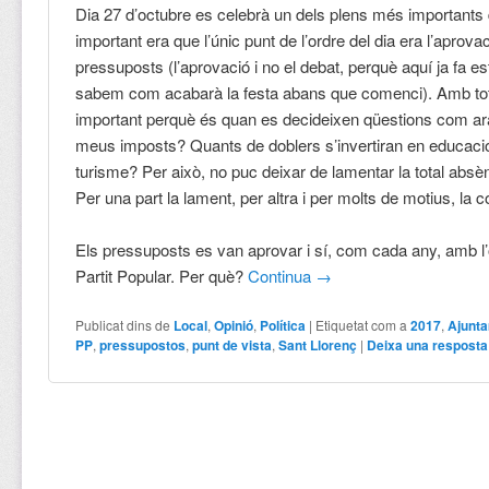
Dia 27 d’octubre es celebrà un dels plens més importants d
important era que l’únic punt de l’ordre del dia era l’aprova
pressuposts (l’aprovació i no el debat, perquè aquí ja fa e
sabem com acabarà la festa abans que comenci). Amb tot
important perquè és quan es decideixen qüestions com ar
meus imposts? Quants de doblers s’invertiran en educac
turisme? Per això, no puc deixar de lamentar la total absèn
Per una part la lament, per altra i per molts de motius, la
Els pressuposts es van aprovar i sí, com cada any, amb l’
Partit Popular. Per què?
Continua
→
Publicat dins de
Local
,
Opinió
,
Política
|
Etiquetat com a
2017
,
Ajunt
PP
,
pressupostos
,
punt de vista
,
Sant Llorenç
|
Deixa una resposta