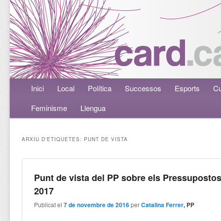
Menú principal
Inici
Aneu al contingut principal
Aneu al contingut secundari
Local
Política
Successos
Esports
Cu
Feminisme
Llengua
ARXIU D'ETIQUETES:
PUNT DE VISTA
Punt de vista del PP sobre els Pressuposto
2017
Publicat el
7 de novembre de 2016
per
Catalina Ferrer
, PP