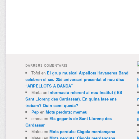
DARRERS COMENTARIS
Tofol
en
El grup musical Arpellots Havaneres Band
celebren el seu 25è aniversari presentat el nou disc
“ARPELLOTS A BANDA”
Marta
en
Informació referent al nou Institut (IES
Sant Llorenç des Cardassar). En quina fase ens
trobam? Quin camí queda?
Pep
en
Mots perduts: memeu
emma
en
Els gegants de Sant Llorenç des
Cardassar
Mateu
en
Mots perduts: Càgola merdançana
Mateu
en
Mots perduts: Càgola merdançana