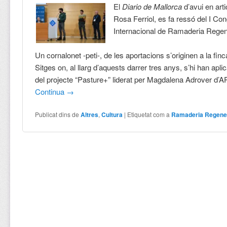
El
Diario de Mallorca
d’avui en arti
Rosa Ferriol, es fa ressó del I Co
Internacional de Ramaderia Regen
Un cornalonet -peti-, de les aportacions s’originen a la fin
Sitges on, al llarg d’aquests darrer tres anys, s’hi han apli
del projecte “Pasture+” liderat per Magdalena Adrover d
Continua
→
Publicat dins de
Altres
,
Cultura
|
Etiquetat com a
Ramaderia Regener