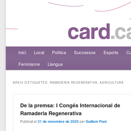
Menú principal
Inici
Aneu al contingut principal
Aneu al contingut secundari
Local
Política
Successos
Esports
Cu
Feminisme
Llengua
ARXIU D'ETIQUETES:
RAMADERIA REGENERATIVA. AGRICULTURA
De la premsa: I Congés Internacional de
Ramaderia Regenerativa
Publicat el
21 de novembre de 2025
per
Guillem Pont