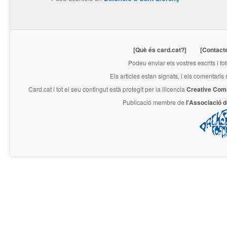
[Què és card.cat?]
[Contact
Podeu enviar els vostres escrits i fo
Els articles estan signats, i els comentaris
Card.cat
i tot el seu contingut està protegit per la llicencia
Creative Com
Publicació membre de
l'Associació 