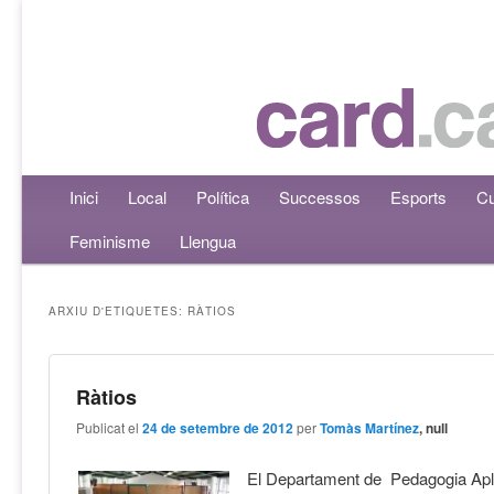
Menú principal
Inici
Aneu al contingut principal
Aneu al contingut secundari
Local
Política
Successos
Esports
Cu
Feminisme
Llengua
ARXIU D'ETIQUETES:
RÀTIOS
Ràtios
Publicat el
24 de setembre de 2012
per
Tomàs Martínez
, null
El Departament de Pedagogia Apl