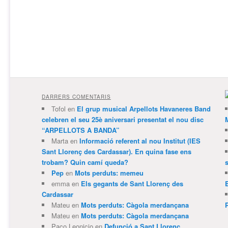
DARRERS COMENTARIS
Tofol
en
El grup musical Arpellots Havaneres Band
celebren el seu 25è aniversari presentat el nou disc
“ARPELLOTS A BANDA”
Marta
en
Informació referent al nou Institut (IES
Sant Llorenç des Cardassar). En quina fase ens
trobam? Quin camí queda?
Pep
en
Mots perduts: memeu
emma
en
Els gegants de Sant Llorenç des
Cardassar
Mateu
en
Mots perduts: Càgola merdançana
Mateu
en
Mots perduts: Càgola merdançana
Paco Leonicio
en
Defunció a Sant Llorenç