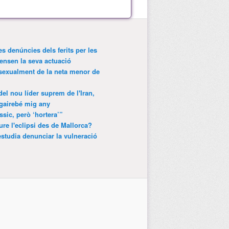
es denúncies dels ferits per les
ensen la seva actuació
 sexualment de la neta menor de
 del nou líder suprem de l'Iran,
gairebé mig any
ssic, però ‘hortera’”
ure l'eclipsi des de Mallorca?
estudia denunciar la vulneració