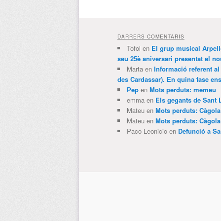
DARRERS COMENTARIS
Tofol
en
El grup musical Arpel
seu 25è aniversari presentat el
Marta
en
Informació referent al
des Cardassar). En quina fase e
Pep
en
Mots perduts: memeu
emma
en
Els gegants de Sant 
Mateu
en
Mots perduts: Càgol
Mateu
en
Mots perduts: Càgol
Paco Leonicio
en
Defunció a Sa