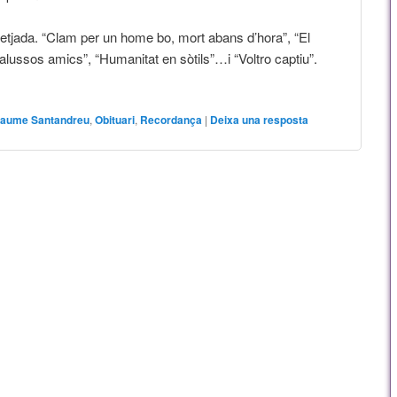
etjada. “Clam per un home bo, mort abans d’hora”, “El
Andalussos amics”, “Humanitat en sòtils”…i “Voltro captiu”.
aume Santandreu
,
Obituari
,
Recordança
|
Deixa una resposta