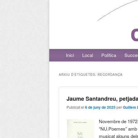
Menú principal
Inici
Aneu al contingut principal
Aneu al contingut secundari
Local
Política
Succe
ARXIU D'ETIQUETES:
RECORDANÇA
Jaume Santandreu, petjad
Publicat el
6 de juny de 2025
per
Guillem 
Novembre de 1972.
“NU.Poemes” amb l
musicat alguns de