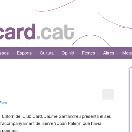
ssos
Esports
Cultura
Opinió
Festes
Altres
Mots
a
Pont
 Entorn del Club Card. Jaume Santandreu presenta el seu
’acompanyament del serverí Joan Palerm que havia
ls poemes.