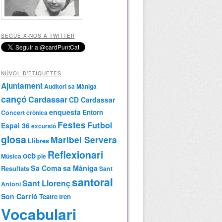
SEGUEIX-NOS A TWITTER
NÚVOL D’ETIQUETES
Ajuntament
Auditori sa Màniga
cançó
Cardassar
CD Cardassar
enquesta
Entorn
Concert
crònica
Festes
Futbol
Espai 36
excursió
glosa
Maribel Servera
Llibres
Reflexionari
ocb
Música
ple
Sa Coma
sa Màniga
Resultats
Sant
santoral
Sant Llorenç
Antoni
Son Carrió
Teatre
tren
Vocabulari