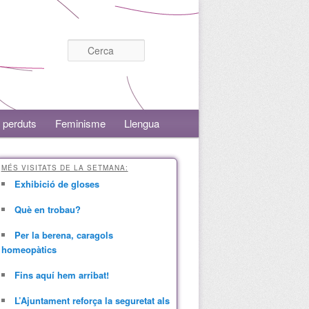
Cerca
 perduts
Feminisme
Llengua
MÉS VISITATS DE LA SETMANA:
Exhibició de gloses
Què en trobau?
Per la berena, caragols
homeopàtics
Fins aquí hem arribat!
L’Ajuntament reforça la seguretat als