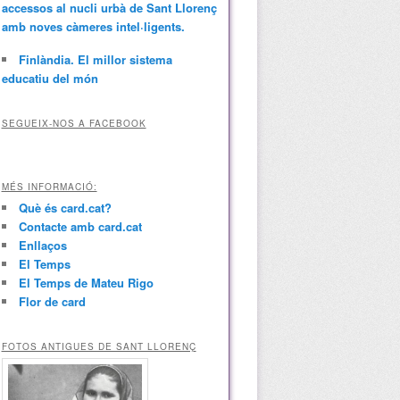
accessos al nucli urbà de Sant Llorenç
amb noves càmeres intel·ligents.
Finlàndia. El millor sistema
educatiu del món
SEGUEIX-NOS A FACEBOOK
MÉS INFORMACIÓ:
Què és card.cat?
Contacte amb card.cat
Enllaços
El Temps
El Temps de Mateu Rigo
Flor de card
FOTOS ANTIGUES DE SANT LLORENÇ