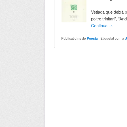
Vetlada que deixà p
poltre trinitari”, “
Continua
→
Publicat dins de
Poesia
|
Etiquetat com a
J