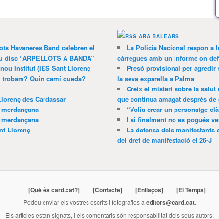
ARA BALEARS
lots Havaneres Band celebren el
La Policia Nacional respon a l
 nou disc “ARPELLOTS A BANDA”
càrregues amb un informe on def
 nou Institut (IES Sant Llorenç
Presó provisional per agredir
ns trobam? Quin camí queda?
la seva exparella a Palma
Creix el misteri sobre la salut
Llorenç des Cardassar
que continua amagat després de 
a merdançana
“Volia crear un personatge clà
a merdançana
I si finalment no es pogués ve
nt Llorenç
La defensa dels manifestants 
del dret de manifestació el 26-J
[Què és card.cat?]
[Contacte]
[Enllaços]
[El Temps]
Podeu enviar els vostres escrits i fotografies a
editors@card.cat
.
Els articles estan signats, i els comentaris són responsabilitat dels seus autors.