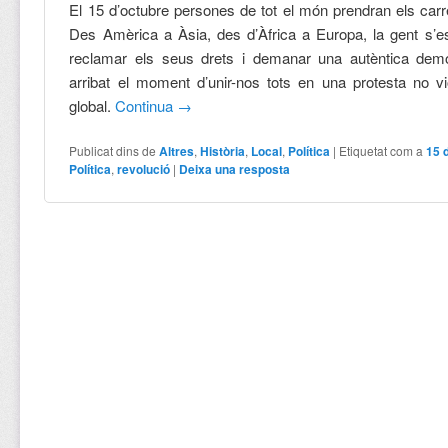
El 15 d’octubre persones de tot el món prendran els carre
Des Amèrica a Àsia, des d’Àfrica a Europa, la gent s’e
reclamar els seus drets i demanar una autèntica dem
arribat el moment d’unir-nos tots en una protesta no v
global.
Continua
→
Publicat dins de
Altres
,
Història
,
Local
,
Política
|
Etiquetat com a
15 
Política
,
revolució
|
Deixa una resposta