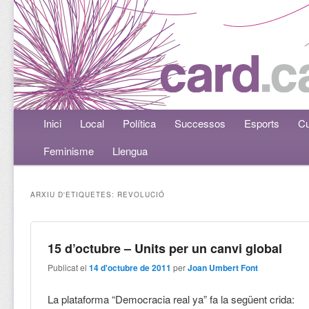
Menú principal
Inici
Aneu al contingut principal
Aneu al contingut secundari
Local
Política
Successos
Esports
Cu
Feminisme
Llengua
ARXIU D'ETIQUETES:
REVOLUCIÓ
15 d’octubre – Units per un canvi global
Publicat el
14 d'octubre de 2011
per
Joan Umbert Font
La plataforma “Democracia real ya” fa la següent crida: