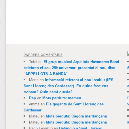
DARRERS COMENTARIS
Tofol
en
El grup musical Arpellots Havaneres Band
celebren el seu 25è aniversari presentat el nou disc
“ARPELLOTS A BANDA”
Marta
en
Informació referent al nou Institut (IES
Sant Llorenç des Cardassar). En quina fase ens
trobam? Quin camí queda?
Pep
en
Mots perduts: memeu
emma
en
Els gegants de Sant Llorenç des
v
Cardassar
Mateu
en
Mots perduts: Càgola merdançana
Mateu
en
Mots perduts: Càgola merdançana
Paco Leonicio
en
Defunció a Sant Llorenç