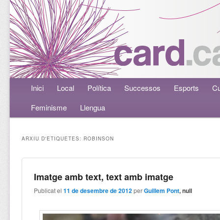
Menú principal
Inici
Aneu al contingut principal
Aneu al contingut secundari
Local
Política
Successos
Esports
Cu
Feminisme
Llengua
ARXIU D'ETIQUETES:
ROBINSON
Imatge amb text, text amb imatge
Publicat el
11 de desembre de 2012
per
Guillem Pont
, null