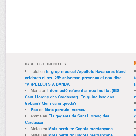
DARRERS COMENTARIS
Tofol
en
El grup musical Arpellots Havaneres Band
celebren el seu 25è aniversari presentat el nou disc
“ARPELLOTS A BANDA”
Marta
en
Informació referent al nou Institut (IES
Sant Llorenç des Cardassar). En quina fase ens
trobam? Quin camí queda?
Pep
en
Mots perduts: memeu
emma
en
Els gegants de Sant Llorenç des
Cardassar
Mateu
en
Mots perduts: Càgola merdançana
Mateu
en
Mots perduts: Càgola merdançana