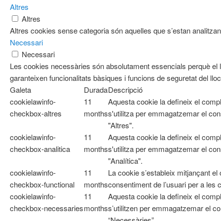
Altres
Altres
Altres cookies sense categoria són aquelles que s’estan analitzant
Necessari
Necessari
Les cookies necessàries són absolutament essencials perquè el l
garanteixen funcionalitats bàsiques i funcions de seguretat del ll
Galeta
Durada
Descripció
cookielawinfo-
11
Aquesta cookie la defineix el com
checkbox-altres
months
s'utilitza per emmagatzemar el cons
"Altres".
cookielawinfo-
11
Aquesta cookie la defineix el com
checkbox-analitica
months
s'utilitza per emmagatzemar el cons
"Analítica".
cookielawinfo-
11
La cookie s’estableix mitjançant e
checkbox-functional
months
consentiment de l’usuari per a les 
cookielawinfo-
11
Aquesta cookie la defineix el co
checkbox-necessaries
months
s’utilitzen per emmagatzemar el con
“Necessàries”.