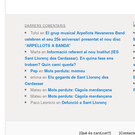
DARRERS COMENTARIS
Tofol
en
El grup musical Arpellots Havaneres Band
celebren el seu 25è aniversari presentat el nou disc
“ARPELLOTS A BANDA”
Marta
en
Informació referent al nou Institut (IES
Sant Llorenç des Cardassar). En quina fase ens
trobam? Quin camí queda?
Pep
en
Mots perduts: memeu
emma
en
Els gegants de Sant Llorenç des
Cardassar
Mateu
en
Mots perduts: Càgola merdançana
Mateu
en
Mots perduts: Càgola merdançana
Paco Leonicio
en
Defunció a Sant Llorenç
[Què és card.cat?]
[Contact