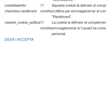
cookielawinfo-
11
Aquesta cookie la defineix el com
checkbox-rendiment
months
s'utilitza per emmagatzemar el cons
"Rendiment".
viewed_cookie_politica
11
La cookie la defineix el complemen
months
emmagatzemar si l’usuari ha cons
personal.
DESA I ACCEPTA