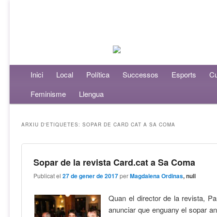
Menú principal
Inici
Aneu al contingut principal
Aneu al contingut secundari
Local
Política
Successos
Esports
Cu
Feminisme
Llengua
ARXIU D'ETIQUETES:
SOPAR DE CARD CAT A SA COMA
Sopar de la revista Card.cat a Sa Coma
Publicat el
27 de gener de 2017
per
Magdalena Ordinas
, null
Quan el director de la revista, 
anunciar que enguany el sopar anu