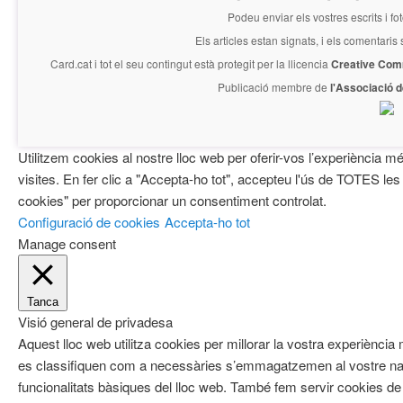
Podeu enviar els vostres escrits i fo
Els articles estan signats, i els comentaris
Card.cat
i tot el seu contingut està protegit per la llicencia
Creative Com
Publicació membre de
l'Associació 
Utilitzem cookies al nostre lloc web per oferir-vos l’experiència mé
visites. En fer clic a "Accepta-ho tot", accepteu l'ús de TOTES les
cookies" per proporcionar un consentiment controlat.
Configuració de cookies
Accepta-ho tot
Manage consent
Tanca
Visió general de privadesa
Aquest lloc web utilitza cookies per millorar la vostra experiènci
es classifiquen com a necessàries s’emmagatzemen al vostre nav
funcionalitats bàsiques del lloc web. També fem servir cookies de 