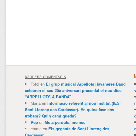
DARRERS COMENTARIS
Tofol
en
El grup musical Arpellots Havaneres Band
celebren el seu 25è aniversari presentat el nou disc
v
“ARPELLOTS A BANDA”
Marta
en
Informació referent al nou Institut (IES
Sant Llorenç des Cardassar). En quina fase ens
trobam? Quin camí queda?
Pep
en
Mots perduts: memeu
emma
en
Els gegants de Sant Llorenç des
Cardassar