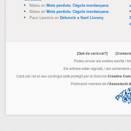
Mateu
en
Mots perduts: Càgola merdançana
Mateu
en
Mots perduts: Càgola merdançana
Paco Leonicio
en
Defunció a Sant Llorenç
3
[Què és card.cat?]
[Contact
Podeu enviar els vostres escrits i fo
Els articles estan signats, i els comentaris
Card.cat
i tot el seu contingut està protegit per la llicencia
Creative Com
Publicació membre de
l'Associació 