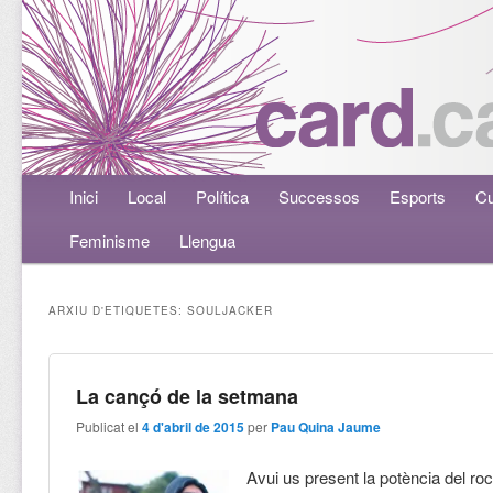
Menú principal
Inici
Aneu al contingut principal
Aneu al contingut secundari
Local
Política
Successos
Esports
Cu
Feminisme
Llengua
ARXIU D'ETIQUETES:
SOULJACKER
La cançó de la setmana
Publicat el
4 d'abril de 2015
per
Pau Quina Jaume
Avui us present la potència del roc