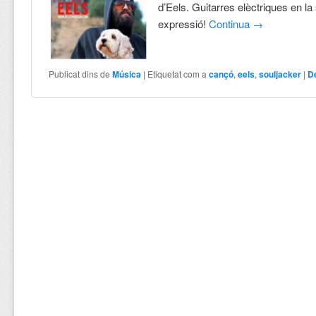
d’Eels. Guitarres elèctriques en 
expressió!
Continua
→
Publicat dins de
Música
|
Etiquetat com a
cançó
,
eels
,
souljacker
|
D