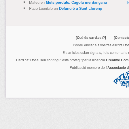
Mateu
en
Mots perduts: Càgola merdançana
Paco Leonicio
en
Defunció a Sant Llorenç
[Què és card.cat?]
[Contact
Podeu enviar els vostres escrits i fo
Els articles estan signats, i els comentaris
Card.cat
i tot el seu contingut està protegit per la llicencia
Creative Com
Publicació membre de
l'Associació 