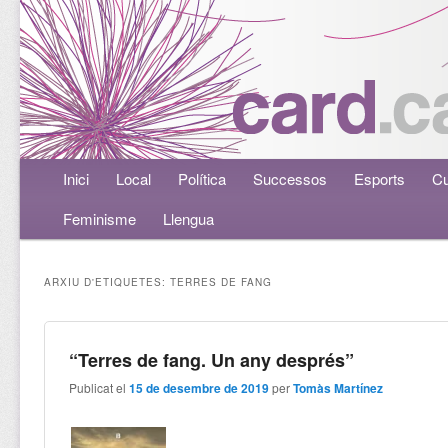
Menú principal
Inici
Aneu al contingut principal
Aneu al contingut secundari
Local
Política
Successos
Esports
Cu
Feminisme
Llengua
ARXIU D'ETIQUETES:
TERRES DE FANG
“Terres de fang. Un any després”
Publicat el
15 de desembre de 2019
per
Tomàs Martínez