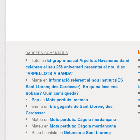
DARRERS COMENTARIS
Tofol
en
El grup musical Arpellots Havaneres Band
celebren el seu 25è aniversari presentat el nou disc
“ARPELLOTS A BANDA”
Marta
en
Informació referent al nou Institut (IES
Sant Llorenç des Cardassar). En quina fase ens
trobam? Quin camí queda?
Pep
en
Mots perduts: memeu
emma
en
Els gegants de Sant Llorenç des
Cardassar
Mateu
en
Mots perduts: Càgola merdançana
Mateu
en
Mots perduts: Càgola merdançana
Paco Leonicio
en
Defunció a Sant Llorenç