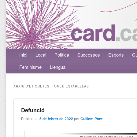
Menú principal
Inici
Aneu al contingut principal
Aneu al contingut secundari
Local
Política
Successos
Esports
Cu
Feminisme
Llengua
ARXIU D'ETIQUETES:
TOMEU ESTARELLAS
Defunció
Publicat el
5 de febrer de 2022
per
Guillem Pont