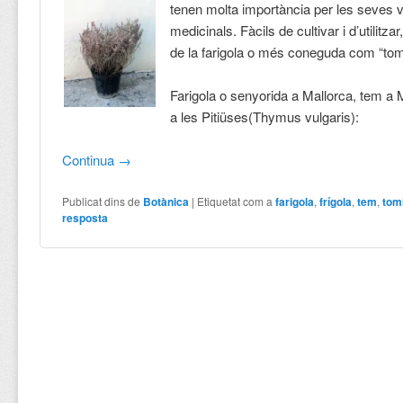
tenen molta importància per les seves v
medicinals. Fàcils de cultivar i d’utilitza
de la farigola o més coneguda com “tomi
Farigola o senyorida a Mallorca, tem a M
a les Pitiüses(Thymus vulgaris):
Continua
→
Publicat dins de
Botànica
|
Etiquetat com a
farigola
,
frígola
,
tem
,
tomi
resposta