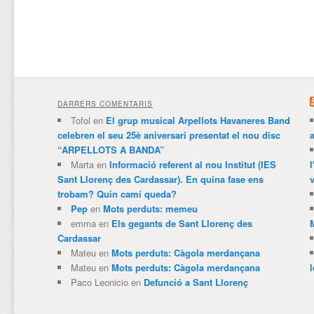
DARRERS COMENTARIS
Tofol
en
El grup musical Arpellots Havaneres Band
celebren el seu 25è aniversari presentat el nou disc
“ARPELLOTS A BANDA”
Marta
en
Informació referent al nou Institut (IES
Sant Llorenç des Cardassar). En quina fase ens
v
trobam? Quin camí queda?
Pep
en
Mots perduts: memeu
emma
en
Els gegants de Sant Llorenç des
Cardassar
Mateu
en
Mots perduts: Càgola merdançana
Mateu
en
Mots perduts: Càgola merdançana
Paco Leonicio
en
Defunció a Sant Llorenç