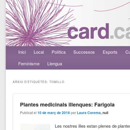
Menú principal
Inici
Aneu al contingut principal
Aneu al contingut secundari
Local
Política
Successos
Esports
Cu
Feminisme
Llengua
ARXIU D'ETIQUETES:
TOMILLO
Plantes medicinals illenques: Farigola
Publicat el
10 de març de 2016
per
Laura Corema
, null
Les nostres illes estan plenes de plan