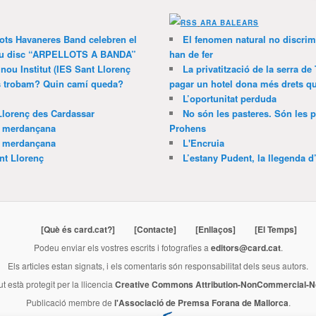
ARA BALEARS
lots Havaneres Band celebren el
El fenomen natural no discrim
 nou disc “ARPELLOTS A BANDA”
han de fer
 nou Institut (IES Sant Llorenç
La privatització de la serra de
ns trobam? Quin camí queda?
pagar un hotel dona més drets que
L’oportunitat perduda
Llorenç des Cardassar
No són les pasteres. Són les p
a merdançana
Prohens
a merdançana
L'Encruia
nt Llorenç
L’estany Pudent, la llegenda d
[Què és card.cat?]
[Contacte]
[Enllaços]
[El Temps]
Podeu enviar els vostres escrits i fotografies a
editors@card.cat
.
Els articles estan signats, i els comentaris són responsabilitat dels seus autors.
ut està protegit per la llicencia
Creative Commons Attribution-NonCommercial-No
Publicació membre de
l'Associació de Premsa Forana de Mallorca
.