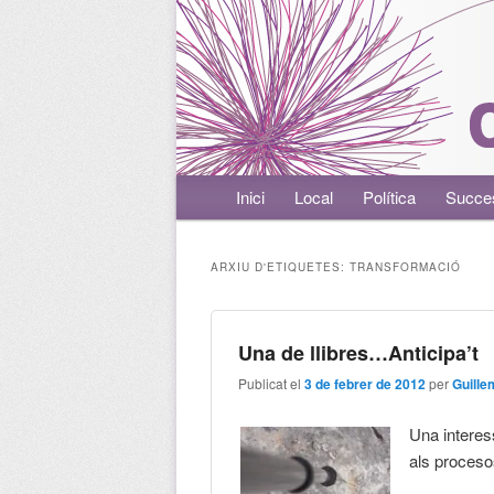
Menú principal
Inici
Aneu al contingut principal
Aneu al contingut secundari
Local
Política
Succe
ARXIU D'ETIQUETES:
TRANSFORMACIÓ
Una de llibres…Anticipa’t
Publicat el
3 de febrer de 2012
per
Guille
Una interes
als proceso