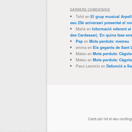
DARRERS COMENTARIS
Tofol
en
El grup musical Arpel
seu 25è aniversari presentat el
Marta
en
Informació referent al
des Cardassar). En quina fase e
Pep
en
Mots perduts: memeu
emma
en
Els gegants de Sant 
Mateu
en
Mots perduts: Càgol
Mateu
en
Mots perduts: Càgol
Paco Leonicio
en
Defunció a Sa
Card.cat
i tot el seu conting