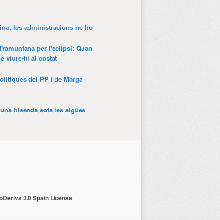
ina; les administracions no ho
 Tramuntana per l'eclipsi: Quan
 viure-hi al costat
olítiques del PP i de Marga
’una hisenda sota les aigües
Derivs 3.0 Spain License
.