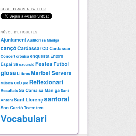
SEGUEIX-NOS A TWITTER
NÚVOL D’ETIQUETES
Ajuntament
Auditori sa Màniga
cançó
Cardassar
CD Cardassar
enquesta
Entorn
Concert
crònica
Festes
Futbol
Espai 36
excursió
glosa
Maribel Servera
Llibres
Reflexionari
ocb
Música
ple
Sa Coma
sa Màniga
Resultats
Sant
santoral
Sant Llorenç
Antoni
Son Carrió
Teatre
tren
Vocabulari