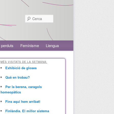
Cerca
 perduts
Feminisme
Llengua
MÉS VISITATS DE LA SETMANA:
Exhibició de gloses
Què en trobau?
Per la berena, caragols
homeopàtics
Fins aquí hem arribat!
Finlàndia. El millor sistema