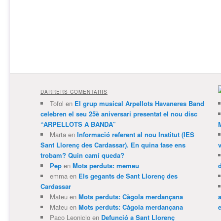
DARRERS COMENTARIS
Tofol
en
El grup musical Arpellots Havaneres Band
celebren el seu 25è aniversari presentat el nou disc
“ARPELLOTS A BANDA”
Marta
en
Informació referent al nou Institut (IES
Sant Llorenç des Cardassar). En quina fase ens
trobam? Quin camí queda?
Pep
en
Mots perduts: memeu
emma
en
Els gegants de Sant Llorenç des
Cardassar
Mateu
en
Mots perduts: Càgola merdançana
Mateu
en
Mots perduts: Càgola merdançana
e
Paco Leonicio
en
Defunció a Sant Llorenç