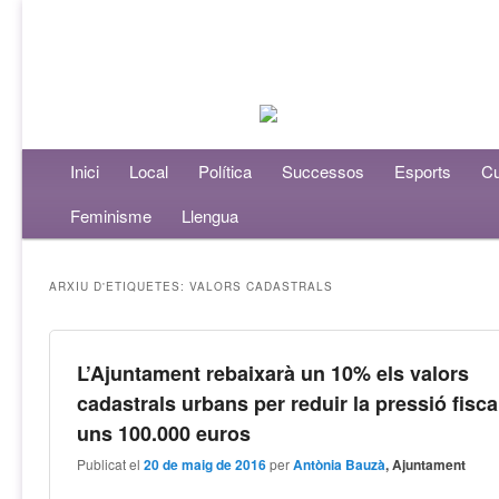
Menú principal
Inici
Aneu al contingut principal
Aneu al contingut secundari
Local
Política
Successos
Esports
Cu
Feminisme
Llengua
ARXIU D'ETIQUETES:
VALORS CADASTRALS
L’Ajuntament rebaixarà un 10% els valors
cadastrals urbans per reduir la pressió fisca
uns 100.000 euros
Publicat el
20 de maig de 2016
per
Antònia Bauzà
, Ajuntament