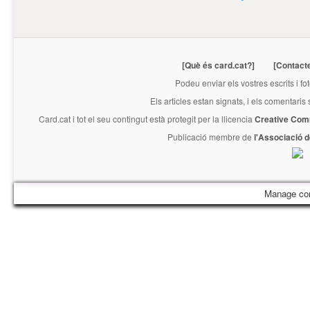
[Què és card.cat?]
[Contact
Podeu enviar els vostres escrits i fo
Els articles estan signats, i els comentaris
Card.cat
i tot el seu contingut està protegit per la llicencia
Creative Com
Publicació membre de
l'Associació 
Manage co