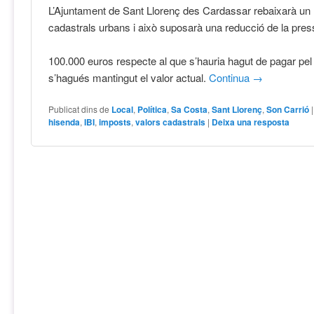
L’Ajuntament de Sant Llorenç des Cardassar rebaixarà un
cadastrals urbans i això suposarà una reducció de la press
100.000 euros respecte al que s’hauria hagut de pagar pel
s’hagués mantingut el valor actual.
Continua
→
Publicat dins de
Local
,
Política
,
Sa Costa
,
Sant Llorenç
,
Son Carrió
hisenda
,
IBI
,
imposts
,
valors cadastrals
|
Deixa una resposta