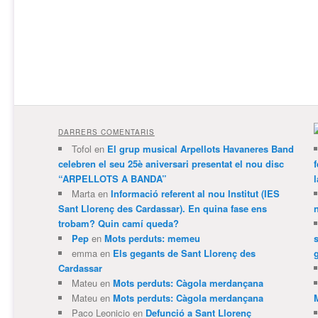
DARRERS COMENTARIS
Tofol
en
El grup musical Arpellots Havaneres Band
celebren el seu 25è aniversari presentat el nou disc
“ARPELLOTS A BANDA”
Marta
en
Informació referent al nou Institut (IES
Sant Llorenç des Cardassar). En quina fase ens
trobam? Quin camí queda?
Pep
en
Mots perduts: memeu
emma
en
Els gegants de Sant Llorenç des
Cardassar
Mateu
en
Mots perduts: Càgola merdançana
Mateu
en
Mots perduts: Càgola merdançana
Paco Leonicio
en
Defunció a Sant Llorenç