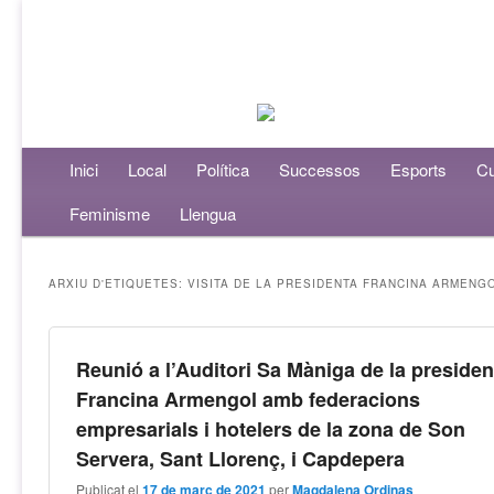
Menú principal
Inici
Aneu al contingut principal
Aneu al contingut secundari
Local
Política
Successos
Esports
Cu
Feminisme
Llengua
ARXIU D'ETIQUETES:
VISITA DE LA PRESIDENTA FRANCINA ARMENG
Reunió a l’Auditori Sa Màniga de la presiden
Francina Armengol amb federacions
empresarials i hotelers de la zona de Son
Servera, Sant Llorenç, i Capdepera
Publicat el
17 de març de 2021
per
Magdalena Ordinas