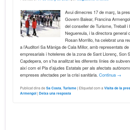
Avui dimecres 17 de març, la pres
Govern Balear, Francina Armeng
del conseller de Turisme, Treball 
Neguereula, i la directora general
Rosan Morrillo, ha celebrat una re
a l’Auditori Sa Màniga de Cala Millor, amb representats de
empresarials i hoteleres de la zona de Sant Llorenç, Son S
Capdepera, on s’ha analitzat les diferents línies de subven
així com el Pla d’ajudes Estatals per als afectats autònoms
empreses afectades per la crisi sanitària.
Continua
→
Publicat dins de
Sa Costa
,
Turisme
|
Etiquetat com a
Visita de la pr
Armengol
|
Deixa una resposta