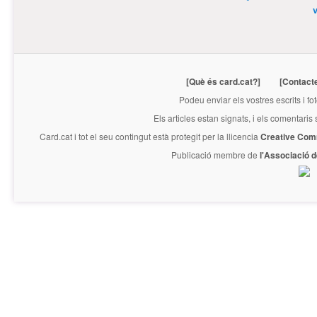
[Què és card.cat?]
[Contact
Podeu enviar els vostres escrits i fo
Els articles estan signats, i els comentaris
Card.cat
i tot el seu contingut està protegit per la llicencia
Creative Com
Publicació membre de
l'Associació 