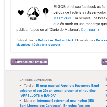
El GOB en el seu facebook es fa r
pèrdua de l’activista i dissenyado
Masmiquel.
Em sembla una bella d
que és morir en una ressenya que,
publicar fa poc en el “Diario de Mallorca”.
Continua
→
Publicat dins de
Defuncions
,
Medi ambient
|
Etiquetat com a
De la x
Masmiquel
|
Deixa una resposta
Navegació per les entrades
←
Entrades més antigues
En
DARRERS COMENTARIS
Tofol
en
El grup musical Arpellots Havaneres Band
celebren el seu 25è aniversari presentat el nou disc
“ARPELLOTS A BANDA”
Marta
en
Informació referent al nou Institut (IES
Sant Llorenç des Cardassar). En quina fase ens