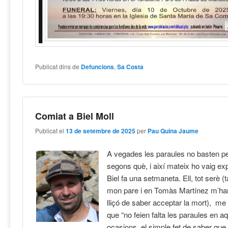
Publicat dins de
Defuncions
,
Sa Costa
Comiat a Biel Moll
Publicat el
13 de setembre de 2025
per
Pau Quina Jaume
A vegades les paraules no basten p
segons què, i així mateix ho vaig ex
Biel fa una setmaneta. Ell, tot serè (ta
mon pare i en Tomàs Martínez m’han
lliçó de saber acceptar la mort), me
que “no feien falta les paraules en a
ocasions, el simple fet de saber que