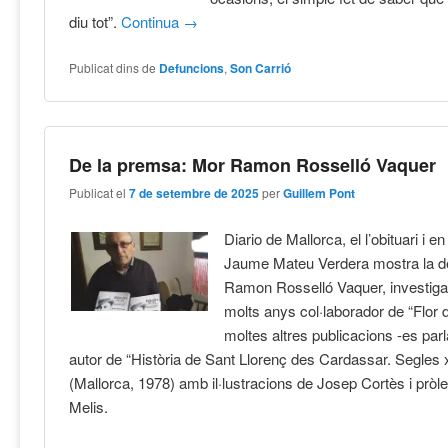
diu tot”.
Continua
→
Publicat dins de
Defuncions
,
Son Carrió
De la premsa: Mor Ramon Rosselló Vaquer
Publicat el
7 de setembre de 2025
per
Guillem Pont
Diario de Mallorca, el l’obituari i en
Jaume Mateu Verdera mostra la d
Ramon Rosselló Vaquer, investigad
molts anys col·laborador de “Flor 
moltes altres publicacions -es par
autor de “Història de Sant Llorenç des Cardassar. Segles xi
(Mallorca, 1978) amb il·lustracions de Josep Cortès i pròle
Melis.