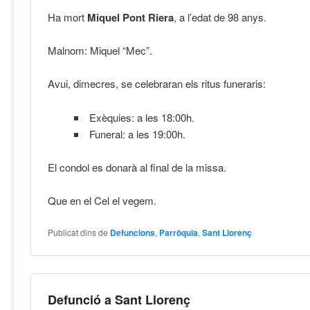
Ha mort
Miquel Pont Riera
, a l’edat de 98 anys.
Malnom: Miquel “Mec”.
Avui, dimecres, se celebraran els ritus funeraris:
Exèquies: a les 18:00h.
Funeral: a les 19:00h.
El condol es donarà al final de la missa.
Que en el Cel el vegem.
Publicat dins de
Defuncions
,
Parròquia
,
Sant Llorenç
Defunció a Sant Llorenç