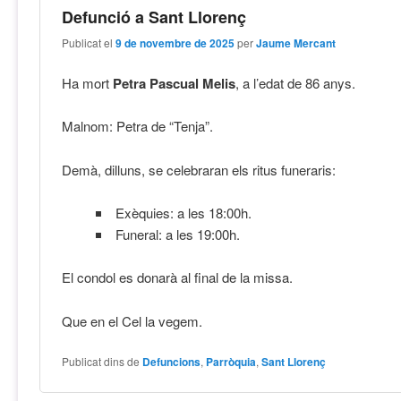
Defunció a Sant Llorenç
Publicat el
9 de novembre de 2025
per
Jaume Mercant
Ha mort
Petra Pascual Melis
, a l’edat de 86 anys.
Malnom: Petra de “Tenja”.
Demà, dilluns, se celebraran els ritus funeraris:
Exèquies: a les 18:00h.
Funeral: a les 19:00h.
El condol es donarà al final de la missa.
Que en el Cel la vegem.
Publicat dins de
Defuncions
,
Parròquia
,
Sant Llorenç