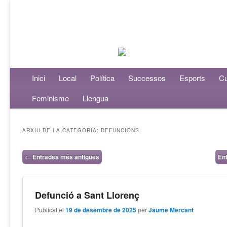
Menú principal
Inici
Aneu al contingut principal
Aneu al contingut secundari
Local
Política
Successos
Esports
Cu
Feminisme
Llengua
ARXIU DE LA CATEGORIA:
DEFUNCIONS
Navegació per les entrades
←
Entrades més antigues
En
Defunció a Sant Llorenç
Publicat el
19 de desembre de 2025
per
Jaume Mercant