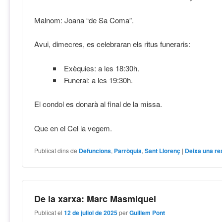
Malnom: Joana “de Sa Coma”.
Avui, dimecres, es celebraran els ritus funeraris:
Exèquies: a les 18:30h.
Funeral: a les 19:30h.
El condol es donarà al final de la missa.
Que en el Cel la vegem.
Publicat dins de
Defuncions
,
Parròquia
,
Sant Llorenç
|
Deixa una re
De la xarxa: Marc Masmiquel
Publicat el
12 de juliol de 2025
per
Guillem Pont