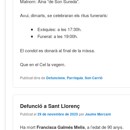
Malnom: Aina “de Son Sureda”.
Avui, dimarts, se celebraran els ritus funeraris:
Exèquies: a les 17:30h.
Funeral: a les 19:00h.
El condol es donarà al final de la missa.
Que en el Cel la vegem.
Publicat dins de
Defuncions
,
Parròquia
,
Son Carrió
Defunció a Sant Llorenç
Publicat el
29 de novembre de 2025
per
Jaume Mercant
Ha mort
Francisca Galmés Melis
, a l’edat de 90 anys.