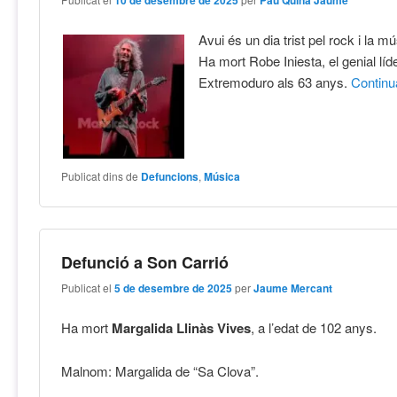
Avui és un dia trist pel rock i la m
Ha mort Robe Iniesta, el genial líd
Extremoduro als 63 anys.
Contin
Publicat dins de
Defuncions
,
Música
Defunció a Son Carrió
Publicat el
5 de desembre de 2025
per
Jaume Mercant
Ha mort
Margalida Llinàs Vives
, a l’edat de 102 anys.
Malnom: Margalida de “Sa Clova”.