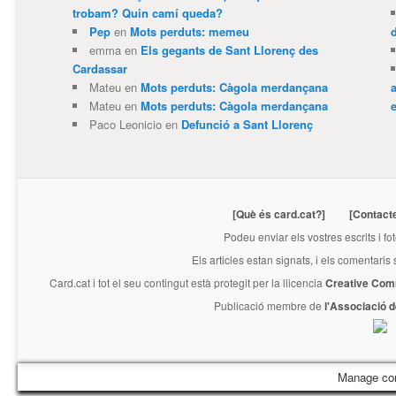
trobam? Quin camí queda?
Pep
en
Mots perduts: memeu
emma
en
Els gegants de Sant Llorenç des
Cardassar
Mateu
en
Mots perduts: Càgola merdançana
Mateu
en
Mots perduts: Càgola merdançana
e
Paco Leonicio
en
Defunció a Sant Llorenç
[Què és card.cat?]
[Contact
Podeu enviar els vostres escrits i fo
Els articles estan signats, i els comentaris
Card.cat
i tot el seu contingut està protegit per la llicencia
Creative Com
Publicació membre de
l'Associació 
Manage co