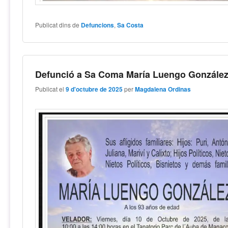
Publicat dins de
Defuncions
,
Sa Costa
Defunció a Sa Coma María Luengo Gonzále
Publicat el
9 d'octubre de 2025
per
Magdalena Ordinas