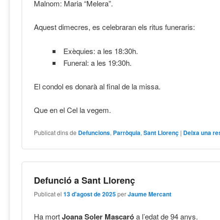
Malnom: Maria “Melera”.
Aquest dimecres, es celebraran els ritus funeraris:
Exèquies: a les 18:30h.
Funeral: a les 19:30h.
El condol es donarà al final de la missa.
Que en el Cel la vegem.
Publicat dins de
Defuncions
,
Parròquia
,
Sant Llorenç
|
Deixa una re
Defunció a Sant Llorenç
Publicat el
13 d'agost de 2025
per
Jaume Mercant
Ha mort
Joana Soler Mascaró
a l’edat de 94 anys.