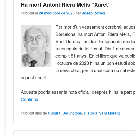
Ha mort Antoni Riera Melis “Xaret”
Publicat el
20 d'octubre de 2025
per
Josep Cortès
Per mor d’un vessament cerebral, aquest
Barcelona, ha mort Antoni Riera Melis, Fil
Sant Llorenç i un dels historiadors medi
reconeguts de tot l’estat. Dia 1 de dese
complit 81 anys. En el llibre que va publ
l’octubre de 2023 hi ha un bon estudi sob
la seva obra, per la qual cosa no cal est
aquest sentit.
Aquesta podria esser la nota oficial; després hi ha la part 
Continua
→
Publicat dins de
Cultura
,
Defuncions
,
Història
,
Sant Llorenç