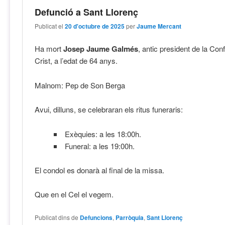
Defunció a Sant Llorenç
Publicat el
20 d'octubre de 2025
per
Jaume Mercant
Ha mort
Josep Jaume Galmés
, antic president de la Con
Crist, a l’edat de 64 anys.
Malnom: Pep de Son Berga
Avui, dilluns, se celebraran els ritus funeraris:
Exèquies: a les 18:00h.
Funeral: a les 19:00h.
El condol es donarà al final de la missa.
Que en el Cel el vegem.
Publicat dins de
Defuncions
,
Parròquia
,
Sant Llorenç