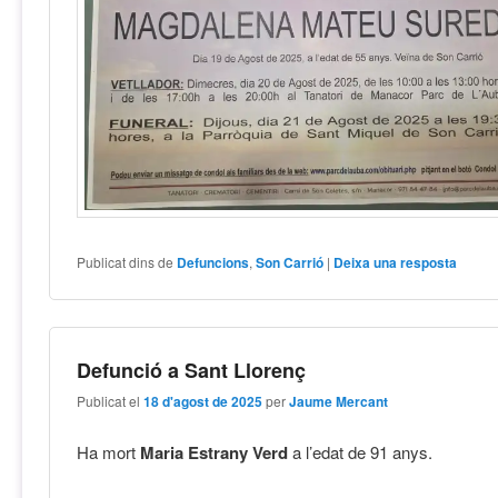
Publicat dins de
Defuncions
,
Son Carrió
|
Deixa una resposta
Defunció a Sant Llorenç
Publicat el
18 d'agost de 2025
per
Jaume Mercant
Ha mort
Maria Estrany Verd
a l’edat de 91 anys.