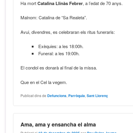
Ha mort
Catalina Llinàs Febrer
, a l’edat de 70 anys.
Malnom: Catalina de “Sa Realeta”.
Avui, divendres, es celebraran els ritus funeraris:
Exèquies: a les 18:00h.
Funeral: a les 19:00h.
El condol es donarà al final de la missa.
Que en el Cel la vegem.
Publicat dins de
Defuncions
,
Parròquia
,
Sant Llorenç
Ama, ama y ensancha el alma
Publicat el
10 de desembre de 2025
per
Pau Quina Jaume