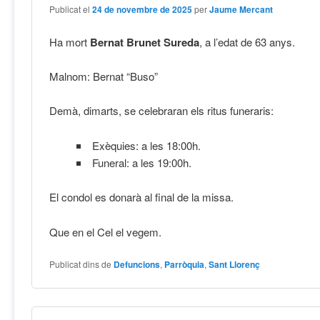
Publicat el
24 de novembre de 2025
per
Jaume Mercant
Ha mort
Bernat Brunet Sureda
, a l’edat de 63 anys.
Malnom: Bernat “Buso”
Demà, dimarts, se celebraran els ritus funeraris:
Exèquies: a les 18:00h.
Funeral: a les 19:00h.
El condol es donarà al final de la missa.
Que en el Cel el vegem.
Publicat dins de
Defuncions
,
Parròquia
,
Sant Llorenç