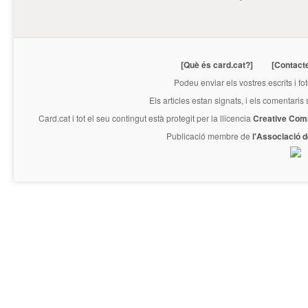
[Què és card.cat?]
[Contact
Podeu enviar els vostres escrits i fo
Els articles estan signats, i els comentaris
Card.cat
i tot el seu contingut està protegit per la llicencia
Creative Com
Publicació membre de
l'Associació 