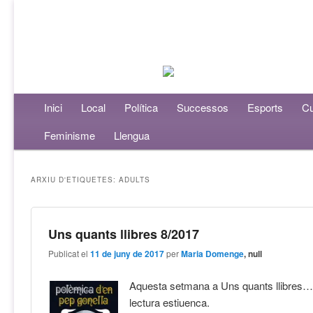
Menú principal
Inici
Aneu al contingut principal
Aneu al contingut secundari
Local
Política
Successos
Esports
Cu
Feminisme
Llengua
ARXIU D'ETIQUETES:
ADULTS
Uns quants llibres 8/2017
Publicat el
11 de juny de 2017
per
Maria Domenge
, null
Aquesta setmana a Uns quants llibres…
lectura estiuenca.