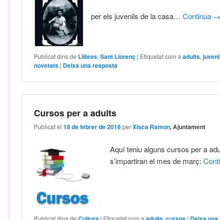
per els juvenils de la casa…
Continua
Publicat dins de
Llibres
,
Sant Llorenç
|
Etiquetat com a
adults
,
juveni
novetats
|
Deixa una resposta
Cursos per a adults
Publicat el
18 de febrer de 2016
per
Xisca Ramon
, Ajuntament
Aquí teniu alguns cursos per a adu
s’impartiran el mes de març:
Cont
Publicat dins de
Cultura
|
Etiquetat com a
adults
,
cursos
|
Deixa una