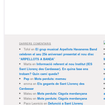
DARRERS COMENTARIS
Tofol
en
El grup musical Arpellots Havaneres Band
celebren el seu 25è aniversari presentat el nou disc
“ARPELLOTS A BANDA”
Marta
en
Informació referent al nou Institut (IES
Sant Llorenç des Cardassar). En quina fase ens
trobam? Quin camí queda?
Pep
en
Mots perduts: memeu
emma
en
Els gegants de Sant Llorenç des
Cardassar
Mateu
en
Mots perduts: Càgola merdançana
Mateu
en
Mots perduts: Càgola merdançana
e
Paco Leonicio
en
Defunció a Sant Llorenç