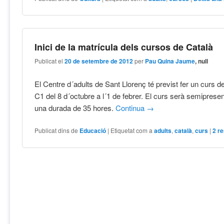
Inici de la matrícula dels cursos de Català
Publicat el
20 de setembre de 2012
per
Pau Quina Jaume
, null
El Centre d´adults de Sant Llorenç té previst fer un curs de
C1 del 8 d´octubre a l´1 de febrer. El curs serà semipresen
una durada de 35 hores.
Continua
→
Publicat dins de
Educació
|
Etiquetat com a
adults
,
català
,
curs
|
2
re