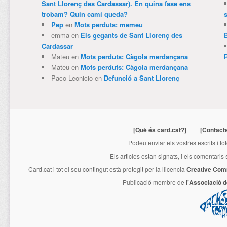
Sant Llorenç des Cardassar). En quina fase ens
trobam? Quin camí queda?
Pep
en
Mots perduts: memeu
emma
en
Els gegants de Sant Llorenç des
Cardassar
Mateu
en
Mots perduts: Càgola merdançana
Mateu
en
Mots perduts: Càgola merdançana
Paco Leonicio
en
Defunció a Sant Llorenç
[Què és card.cat?]
[Contact
Podeu enviar els vostres escrits i fo
Els articles estan signats, i els comentaris
Card.cat
i tot el seu contingut està protegit per la llicencia
Creative Com
Publicació membre de
l'Associació 