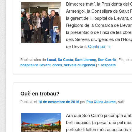
Dimecres matí, la Presidenta del
Armengol, la Consellera de Salut 
la gerent de l’Hospital de Llevant, d
Regidors de la Comarca de Llevant
la presentació de l’inici de les obr
dels Serveis d’Urgències de l’Hos
de Llevant.
Continua
→
Publicat dins de
Local
,
Sa Costa
,
Sant Llorenç
,
Son Carrió
|
Etiqueta
hospital de llevant
,
obres
,
serveis d'urgència
|
1
resposta
Què en trobau?
Publicat el
16 de novembre de 2016
per
Pau Quina Jaume
, null
Ara que Son Carrió ja compta amb 
bell i espaiós (a pesar que pel me
perfecte li falten més accessoris in