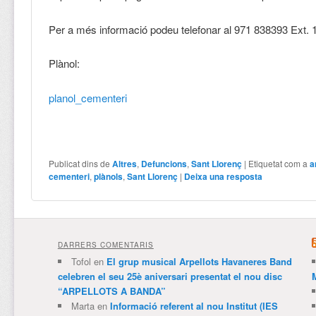
Per a més informació podeu telefonar al 971 838393 Ext. 
Plànol:
planol_cementeri
Publicat dins de
Altres
,
Defuncions
,
Sant Llorenç
|
Etiquetat com a
a
cementeri
,
plànols
,
Sant Llorenç
|
Deixa una resposta
DARRERS COMENTARIS
Tofol
en
El grup musical Arpellots Havaneres Band
celebren el seu 25è aniversari presentat el nou disc
“ARPELLOTS A BANDA”
Marta
en
Informació referent al nou Institut (IES