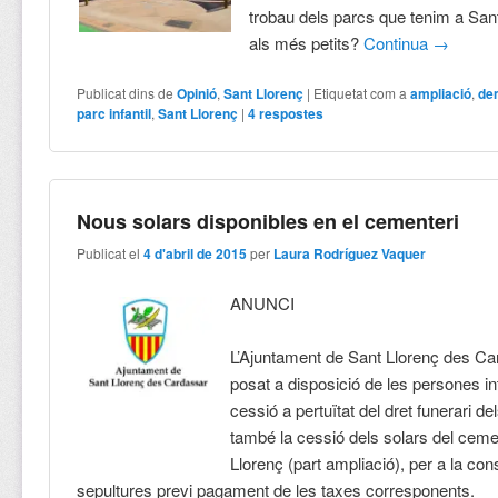
trobau dels parcs que tenim a San
als més petits?
Continua
→
Publicat dins de
Opinió
,
Sant Llorenç
|
Etiquetat com a
ampliació
,
de
parc infantil
,
Sant Llorenç
|
4
respostes
Nous solars disponibles en el cementeri
Publicat el
4 d'abril de 2015
per
Laura Rodríguez Vaquer
ANUNCI
L’Ajuntament de Sant Llorenç des Ca
posat a disposició de les persones i
cessió a pertuïtat del dret funerari de
també la cessió dels solars del ceme
Llorenç (part ampliació), per a la con
sepultures previ pagament de les taxes corresponents.