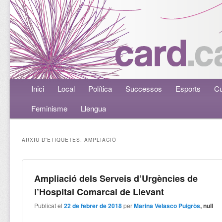
Menú principal
Inici
Aneu al contingut principal
Aneu al contingut secundari
Local
Política
Successos
Esports
Cu
Feminisme
Llengua
ARXIU D'ETIQUETES:
AMPLIACIÓ
Ampliació dels Serveis d’Urgències de
l’Hospital Comarcal de Llevant
Publicat el
22 de febrer de 2018
per
Marina Velasco Puigròs
, null