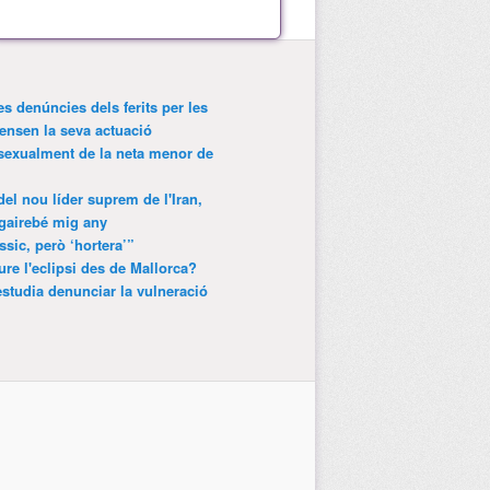
es denúncies dels ferits per les
ensen la seva actuació
 sexualment de la neta menor de
 del nou líder suprem de l'Iran,
gairebé mig any
ssic, però ‘hortera’”
ure l'eclipsi des de Mallorca?
estudia denunciar la vulneració