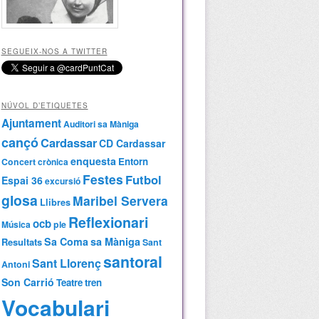
SEGUEIX-NOS A TWITTER
NÚVOL D’ETIQUETES
Ajuntament
Auditori sa Màniga
cançó
Cardassar
CD Cardassar
enquesta
Entorn
Concert
crònica
Festes
Futbol
Espai 36
excursió
glosa
Maribel Servera
Llibres
Reflexionari
ocb
Música
ple
Sa Coma
sa Màniga
Resultats
Sant
santoral
Sant Llorenç
Antoni
Son Carrió
Teatre
tren
Vocabulari