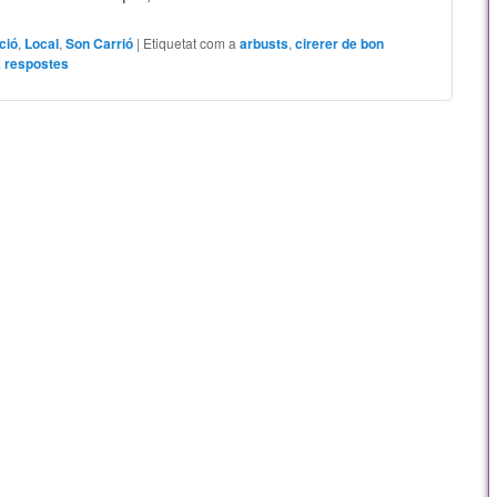
ció
,
Local
,
Son Carrió
|
Etiquetat com a
arbusts
,
cirerer de bon
2
respostes