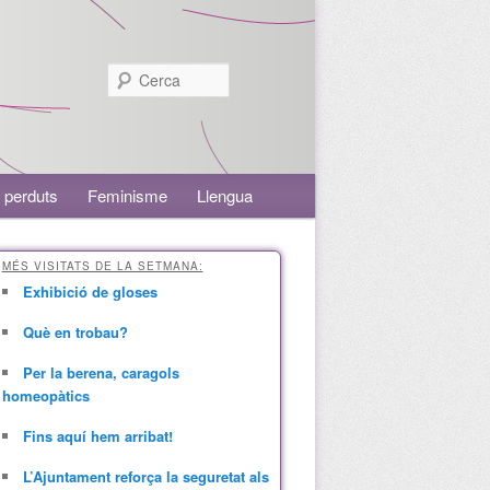
Cerca
 perduts
Feminisme
Llengua
MÉS VISITATS DE LA SETMANA:
Exhibició de gloses
Què en trobau?
Per la berena, caragols
homeopàtics
Fins aquí hem arribat!
L’Ajuntament reforça la seguretat als