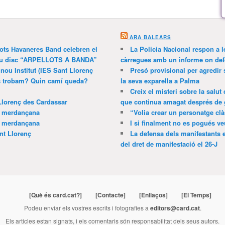
ARA BALEARS
lots Havaneres Band celebren el
La Policia Nacional respon a l
 nou disc “ARPELLOTS A BANDA”
càrregues amb un informe on def
 nou Institut (IES Sant Llorenç
Presó provisional per agredir
ns trobam? Quin camí queda?
la seva exparella a Palma
Creix el misteri sobre la salut
Llorenç des Cardassar
que continua amagat després de 
a merdançana
“Volia crear un personatge clà
a merdançana
I si finalment no es pogués ve
nt Llorenç
La defensa dels manifestants 
del dret de manifestació el 26-J
[Què és card.cat?]
[Contacte]
[Enllaços]
[El Temps]
Podeu enviar els vostres escrits i fotografies a
editors@card.cat
.
Els articles estan signats, i els comentaris són responsabilitat dels seus autors.