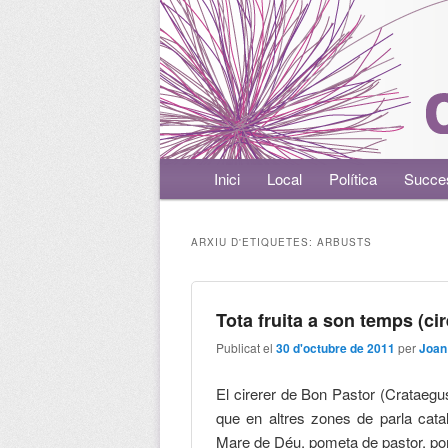
Menú principal
Inici
Aneu al contingut principal
Aneu al contingut secundari
Local
Política
Succe
ARXIU D'ETIQUETES:
ARBUSTS
Tota fruita a son temps (ci
Publicat el
30 d'octubre de 2011
per
Joan
El cirerer de Bon Pastor (Crataegu
que en altres zones de parla cata
Mare de Déu, pometa de pastor, pom