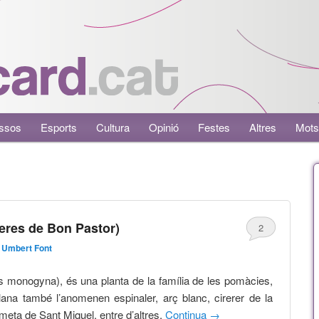
ssos
Esports
Cultura
Opinió
Festes
Altres
Mots
reres de Bon Pastor)
2
 Umbert Font
s monogyna), és una planta de la família de les pomàcies,
lana també l’anomenen espinaler, arç blanc, cirerer de la
eta de Sant Miquel, entre d’altres.
Continua
→