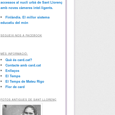
accessos al nucli urbà de Sant Llorenç
amb noves càmeres intel·ligents.
Finlàndia. El millor sistema
educatiu del món
SEGUEIX-NOS A FACEBOOK
MÉS INFORMACIÓ:
Què és card.cat?
Contacte amb card.cat
Enllaços
El Temps
El Temps de Mateu Rigo
Flor de card
FOTOS ANTIGUES DE SANT LLORENÇ