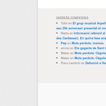
DARRERS COMENTARIS
Tofol
en
El grup musical Arpel
seu 25è aniversari presentat el
Marta
en
Informació referent al
des Cardassar). En quina fase e
Pep
en
Mots perduts: memeu
emma
en
Els gegants de Sant 
Mateu
en
Mots perduts: Càgol
Mateu
en
Mots perduts: Càgol
Paco Leonicio
en
Defunció a Sa