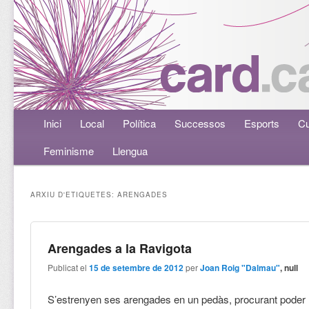
Menú principal
Inici
Aneu al contingut principal
Aneu al contingut secundari
Local
Política
Successos
Esports
Cu
Feminisme
Llengua
ARXIU D'ETIQUETES:
ARENGADES
Arengades a la Ravigota
Publicat el
15 de setembre de 2012
per
Joan Roig "Dalmau"
, null
S’estrenyen ses arengades en un pedàs, procurant poder 