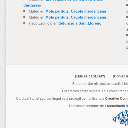
Cardassar
Mateu
en
Mots perduts: Càgola merdançana
Mateu
en
Mots perduts: Càgola merdançana
Paco Leonicio
en
Defunció a Sant Llorenç
p
[Què és card.cat?]
[Contact
Podeu enviar els vostres escrits i fo
Els articles estan signats, i els comentaris
Card.cat
i tot el seu contingut està protegit per la llicencia
Creative Com
Publicació membre de
l'Associació 