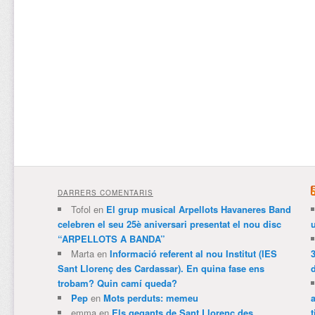
DARRERS COMENTARIS
Tofol
en
El grup musical Arpellots Havaneres Band
celebren el seu 25è aniversari presentat el nou disc
“ARPELLOTS A BANDA”
Marta
en
Informació referent al nou Institut (IES
3
Sant Llorenç des Cardassar). En quina fase ens
trobam? Quin camí queda?
Pep
en
Mots perduts: memeu
emma
en
Els gegants de Sant Llorenç des
t